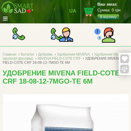
Ваш заказ:
Сумма:
0
грн
UA
≡
В корзину
Главная
›
Каталог
›
Добрива
›
Удобрения MIVENA
›
Удобрения Mivena
(крупная фасовка)
›
MIVENA FIELD-COTE CRF
›
УДОБРЕНИЕ MIVENA
FIELD-COTE CRF 18-08-12-7MGO-TE 6М
УДОБРЕНИЕ MIVENA FIELD-COTE
CRF 18-08-12-7MGO-TE 6М