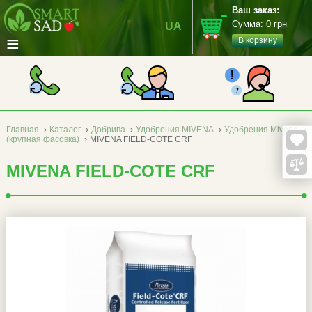
Ваш заказ:
Сумма:
0
грн
UA
≡
В корзину
Главная
›
Каталог
›
Добрива
›
Удобрения MIVENA
›
Удобрения Mivena
(крупная фасовка)
›
MIVENA FIELD-COTE CRF
MIVENA FIELD-COTE CRF