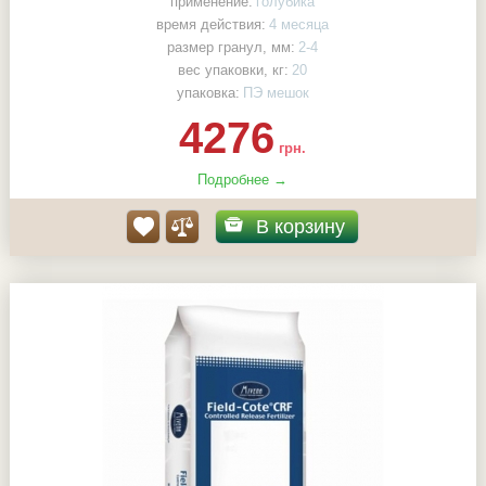
применение:
голубика
время действия:
4 месяца
размер гранул, мм:
2-4
вес упаковки, кг:
20
упаковка:
ПЭ мешок
4276
грн.
Подробнее →
В корзину