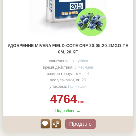
УДОБРЕНИЕ MIVENA FIELD-COTE CRF 20-05-20-2MGO-TE
6М, 20 КГ
применение:
голубика
время действия:
6 месяцев
размер гранул, мм:
2-4
вес упаковки, кг:
20
упаковка:
ПЭ мешок
4764
грн.
Подробнее →
Продано