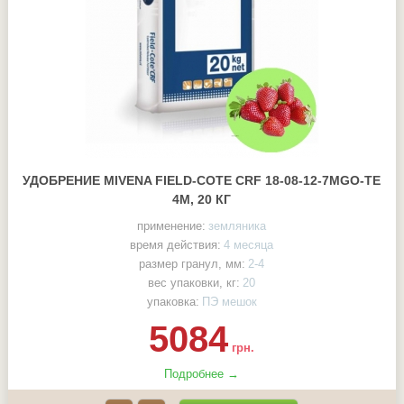
УДОБРЕНИЕ MIVENA FIELD-COTE CRF 18-08-12-7MGO-TE
4М, 20 КГ
применение:
земляника
время действия:
4 месяца
размер гранул, мм:
2-4
вес упаковки, кг:
20
упаковка:
ПЭ мешок
5084
грн.
Подробнее →