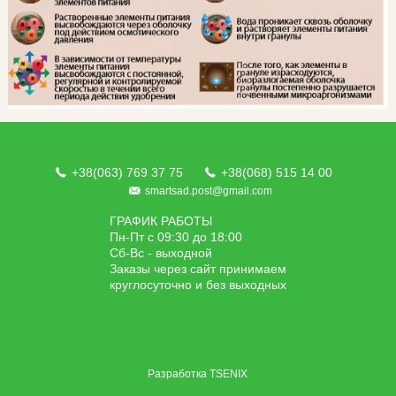
+38(063) 769 37 75
+38(068) 515 14 00
smartsad.post@gmail.com
ГРАФИК РАБОТЫ
Пн-Пт с 09:30 до 18:00
Сб-Вс - выходной
Заказы через сайт принимаем
круглосуточно и без выходных
Разработка
TSENIX