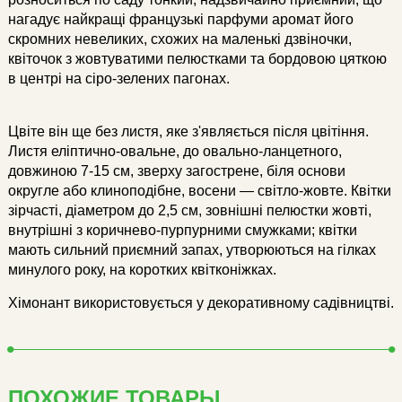
нагадує найкращі французькі парфуми аромат його
скромних невеликих, схожих на маленькі дзвіночки,
квіточок з жовтуватими пелюстками та бордовою цяткою
в центрі на сіро-зелених пагонах.
Цвіте він ще без листя, яке з'являється після цвітіння.
Листя еліптично-овальне, до овально-ланцетного,
довжиною 7-15 см, зверху загострене, біля основи
округле або клиноподібне, восени — світло-жовте. Квітки
зірчасті, діаметром до 2,5 см, зовнішні пелюстки жовті,
внутрішні з коричнево-пурпурними смужками; квітки
мають сильний приємний запах, утворюються на гілках
минулого року, на коротких квітконіжках.
Хімонант використовується у декоративному садівництві.
ПОХОЖИЕ ТОВАРЫ