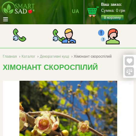
Ваш заказ:
Сумма:
0
грн
UA
≡
В корзину
Главная
›
Каталог
›
Декоративні кущі
›
Хімонант скороспілий
ХІМОНАНТ СКОРОСПІЛИЙ