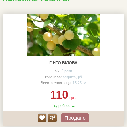
ГІНГО БІЛОБА
вік:
2 роки
коренева:
закрита, р9
Висота саджанця:
15-25см
110
грн.
Подробнее →
Продано