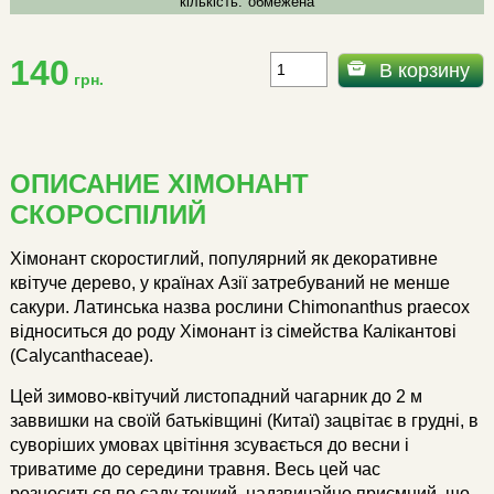
кількість:
обмежена
140
В корзину
грн.
ОПИСАНИЕ ХІМОНАНТ
СКОРОСПІЛИЙ
Хімонант скоростиглий, популярний як декоративне
квітуче дерево, у країнах Азії затребуваний не менше
сакури. Латинська назва рослини Chimonanthus praecox
відноситься до роду Хімонант із сімейства Калікантові
(Calycanthaceae).
Цей зимово-квітучий листопадний чагарник до 2 м
заввишки на своїй батьківщині (Китаї) зацвітає в грудні, в
суворіших умовах цвітіння зсувається до весни і
триватиме до середини травня. Весь цей час
розноситься по саду тонкий, надзвичайно приємний, що