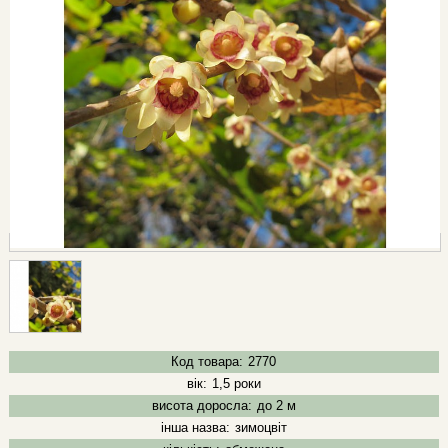
Код товара:
2770
вік:
1,5 роки
висота доросла:
до 2 м
інша назва:
зимоцвіт