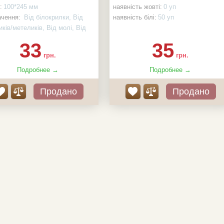
:
100*245 мм
наявність жовті:
0 уп
ачення:
Від білокрилки, Від
наявність білі:
50 уп
ків/метеликів, Від молі, Від
д літаючих комах, Від мошок,
33
35
опів
грн.
грн.
сть:
0 шт
Подробнее →
Подробнее →
Продано
Продано