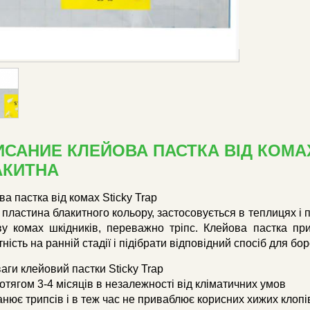
САНИЕ КЛЕЙОВА ПАСТКА ВІД КОМАХ
АКИТНА
а пастка від комах Sticky Trap
 пластина блакитного кольору, застосовується в теплицях і 
ву комах шкідників, переважно тріпс. Клейова пастка пр
ність на ранній стадії і підібрати відповідний спосіб для бо
аги клейовий пастки Sticky Trap
отягом 3-4 місяців в незалежності від кліматичних умов
нює трипсів і в теж час не приваблює корисних хижих клопі