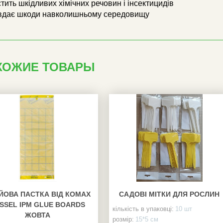
тить шкідливих хімічних речовин і інсектицидів
вдає шкоди навколишньому середовищу
ХОЖИЕ ТОВАРЫ
ЙОВА ПАСТКА ВІД КОМАХ
САДОВІ МІТКИ ДЛЯ РОСЛИН
SSEL IPM GLUE BOARDS
кількість в упаковці:
10 шт
ЖОВТА
розмір:
15*5 см