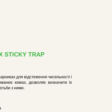
 STICKY TRAP
парниках для відстеження чисельності і
иманює комах, дозволяє визначити їх
ротьби з ними.
в