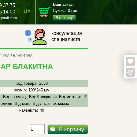
Ваш заказ:
9 37 75
Сумма:
0
грн
UA
5 14 00
В корзину
gmail.com
консультация
специалиста
Y TRAP БЛАКИТНА
RAP БЛАКИТНА
Код товара:
2538
розмір:
100*245 мм
:
Від попелиці, Від білокрилки, Від метеликів/
еликів, Від молі, Від літаючих комах
наявність:
40
В корзину