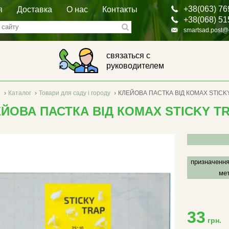
+38(063) 76
я
Доставка
О нас
Контакты
+38(068) 51
smartsad.post@
связаться с
руководителем
я
›
Каталог
›
Товари для саду і городу
›
КЛЕЙОВА ПАСТКА ВІД КОМАХ STICK
ЙОВА ПАСТКА ВІД КОМАХ STICKY T
призначення
мет
33
грн.