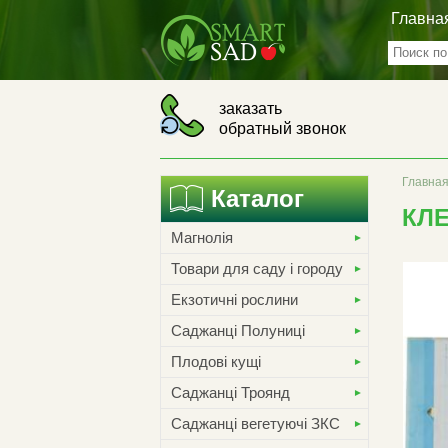
Главна
заказать
обратный звонок
Главна
Каталог
КЛЕ
Магнолія
Товари для саду і городу
Екзотичні рослини
Саджанці Полуниці
Плодові кущі
Саджанці Троянд
Саджанці вегетуючі ЗКС