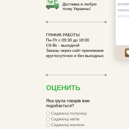
Доставка в любую
розмір
точку Украины!
призн
метели
ос, Ві
Від кл
наявні
ГРАФИК РАБОТЫ
Пн-Пт с 09:30 до 18:00
Сб-Вс - выходной
Заказы через сайт принимаем
круглосуточно и без выходных
ОЦЕНИТЬ
Яка група товарів вам
подобається?
Саджанці полуниці
Саджанці квітів
Саджанці малини