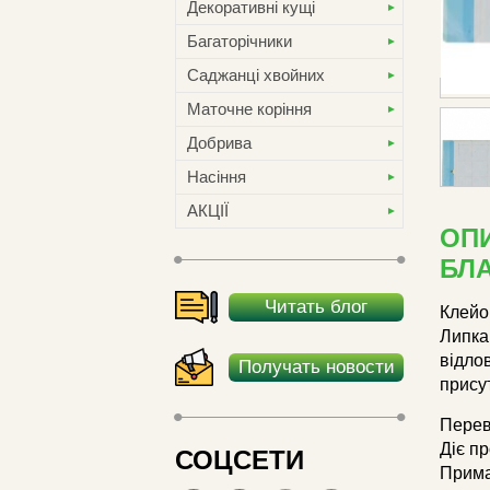
Декоративні кущі
Багаторічники
Саджанці хвойних
Маточне коріння
Добрива
Насіння
АКЦІЇ
ОПИ
БЛ
Читать блог
Клейов
Липка
відло
Получать новости
присут
Перев
Діє пр
СОЦСЕТИ
Прима