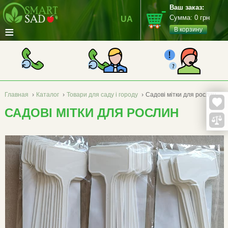
Ваш заказ:
Сумма:
0
грн
UA
≡
В корзину
Главная
›
Каталог
›
Товари для саду і городу
›
Садові мітки для рослин
САДОВІ МІТКИ ДЛЯ РОСЛИН