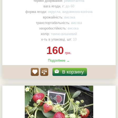
термін дозрівання:
ремонтантна
вага ягоди, г:
до 60
форма ягоди:
округла, видовжено-конічна
врожайність:
висока
транспортабельність:
висока
хворобостійкість:
висока
колір:
темно-вишневий
к-ть в упаковці, шт:
10
160
грн.
Подробнее →
В корзину