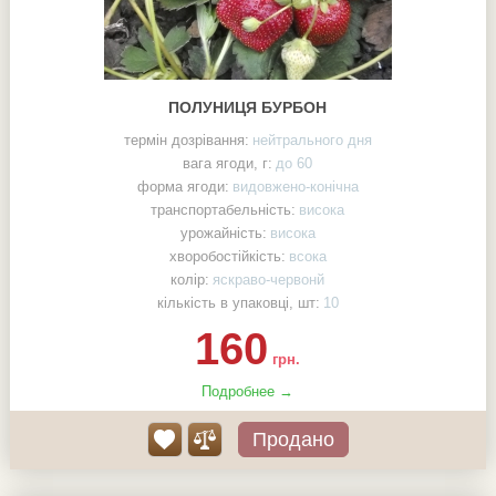
ПОЛУНИЦЯ БУРБОН
термін дозрівання:
нейтрального дня
вага ягоди, г:
до 60
форма ягоди:
видовжено-конічна
транспортабельність:
висока
урожайність:
висока
хворобостійкість:
всока
колір:
яскраво-червонй
кількість в упаковці, шт:
10
160
грн.
Подробнее →
Продано