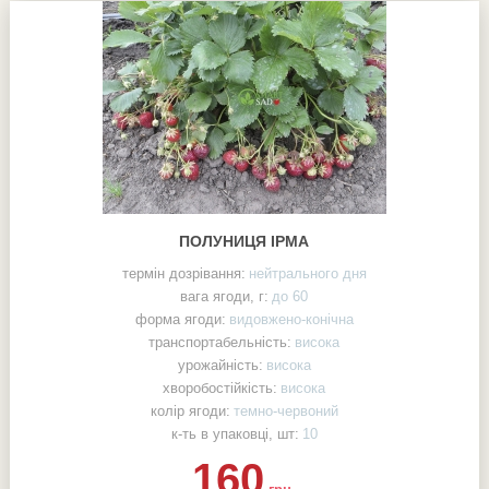
ПОЛУНИЦЯ ІРМА
термін дозрівання:
нейтрального дня
вага ягоди, г:
до 60
форма ягоди:
видовжено-конічна
транспортабельність:
висока
урожайність:
висока
хворобостійкість:
висока
колір ягоди:
темно-червоний
к-ть в упаковці, шт:
10
160