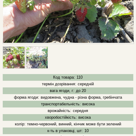
Код товара:
110
термін дозрівання:
середній
вага ягоди, г:
до 20
форма ягоди:
видовжена, чудна - різна форма, гребінчата
транспортабельність:
висока
врожайність:
середня
хворобостійкість:
висока
колір:
темно-червоний, винний, кінчик може бути зелений
к-ть в упаковці, шт:
10