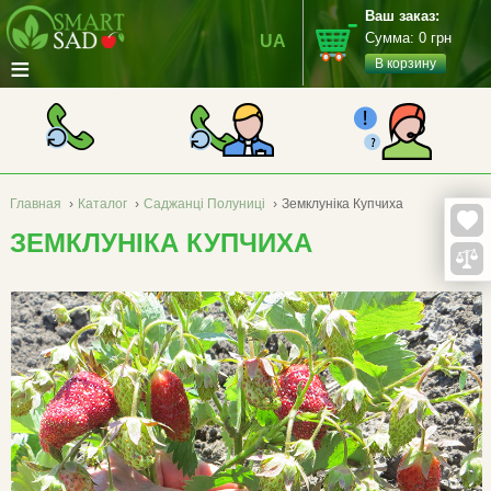
Ваш заказ:
Сумма:
0
грн
UA
≡
В корзину
Главная
›
Каталог
›
Саджанці Полуниці
›
Земклуніка Купчиха
ЗЕМКЛУНІКА КУПЧИХА