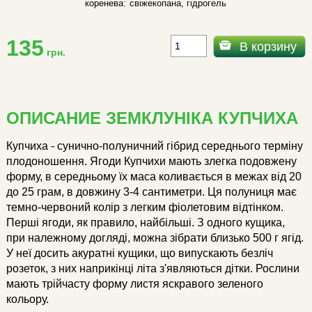
коренева:
свіжекопана, гідрогель
135
В корзину
грн.
ОПИСАНИЕ ЗЕМКЛУНІКА КУПЧИХА
Купчиха - сунично-полуничний гібрид середнього терміну
плодоношення. Ягоди Купчихи мають злегка подовжену
форму, в середньому їх маса коливається в межах від 20
до 25 грам, в довжину 3-4 сантиметри. Ця полуниця має
темно-червоний колір з легким фіолетовим відтінком.
Перші ягоди, як правило, найбільші. З одного кущика,
при належному догляді, можна зібрати близько 500 г ягід.
У неї досить акуратні кущики, що випускають безліч
розеток, з них наприкінці літа з'являються дітки. Рослини
мають трійчасту форму листя яскравого зеленого
кольору.