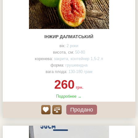
ІНЖИР ДАЛМАТСЬКИЙ
вік:
2 роки
висота, см:
50-80
коренева:
закрита, контейнер 1,5-2 л
форма:
грушевидна
вага плода:
130-180 грам
260
грн.
Подробнее →
Продано