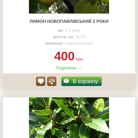
ЛИМОН НОВОПАВЛІВСЬКИЙ 2 РОКИ
вік:
2,5 роки
висота, см:
30-50
опилення:
самозапильний
400
грн.
Подробнее →
В корзину