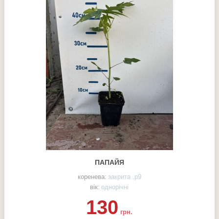
ПАПАЙЯ
коренева:
закрита ,р9
вік:
однорічні
130
грн.