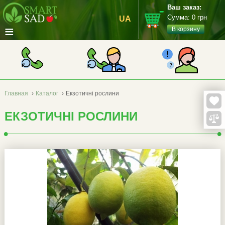
Ваш заказ:
Сумма:
0
грн
UA
≡
В корзину
Главная
›
Каталог
›
Екзотичні рослини
ЕКЗОТИЧНІ РОСЛИНИ