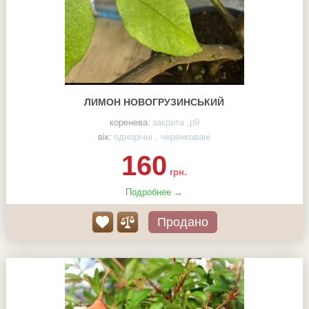
ЛИМОН НОВОГРУЗИНСЬКИЙ
коренева:
закрита ,р9
вік:
однорічні , черенковані
160
грн.
Подробнее →
Продано