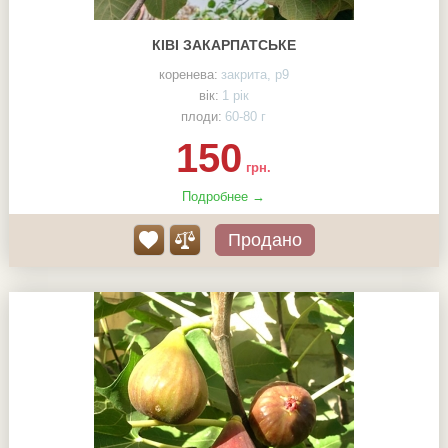
КІВІ ЗАКАРПАТСЬКЕ
коренева:
закрита, р9
вік:
1 рік
плоди:
60-80 г
150
грн.
Подробнее →
Продано