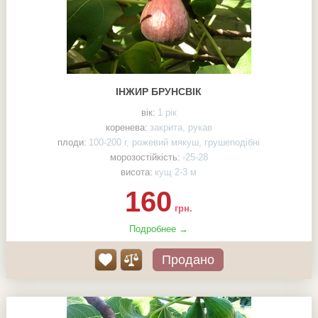
ІНЖИР БРУНСВІК
вік:
1 рік
коренева:
закрита, рукав
плоди:
100-200 г, рожевий мякуш, грушеподібні
морозостійкість:
-25-28
висота:
кущ 2-3 м
160
грн.
Подробнее →
Продано