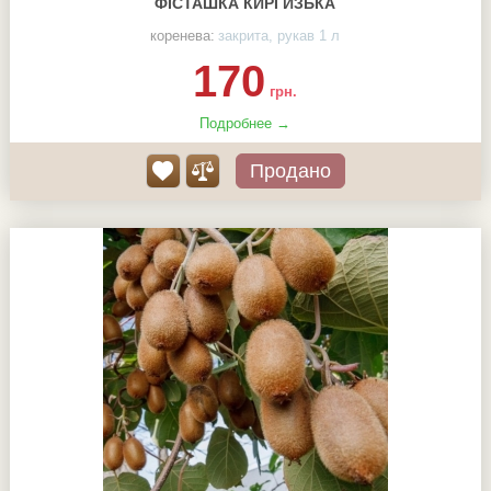
ФІСТАШКА КИРГИЗЬКА
коренева:
закрита, рукав 1 л
170
грн.
Подробнее →
Продано