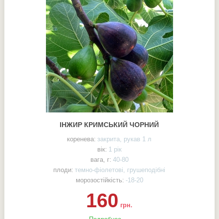
ІНЖИР КРИМСЬКИЙ ЧОРНИЙ
коренева:
закрита, рукав 1 л
вік:
1 рік
вага, г:
40-80
плоди:
темно-фіолетові, грушеподібні
морозостійкість:
-18-20
160
грн.