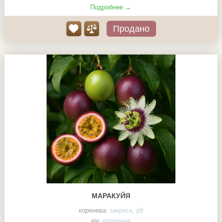
Подробнее →
Продано
МАРАКУЙЯ
коренева:
закрита, р9
вік:
однорічні