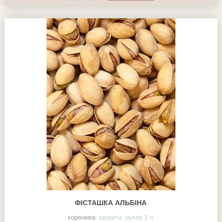
ФІСТАШКА АЛЬБІНА
коренева:
закрита, рукав 1 л