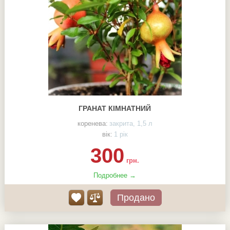
ГРАНАТ КІМНАТНИЙ
коренева:
закрита, 1,5 л
вік:
1 рік
300
грн.
Подробнее →
Продано