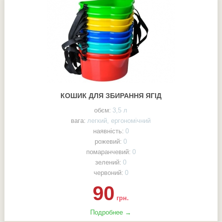
КОШИК ДЛЯ ЗБИРАННЯ ЯГІД
обєм:
3,5 л
вага:
легкий, ергономічний
наявність:
0
рожевий:
0
помаранчевий:
0
зелений:
0
червоний:
0
90
грн.
Подробнее →