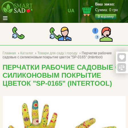
Ваш заказ:
Сумма:
0
грн
UA
≡
В корзину
Главная
›
Каталог
›
Товари для саду і городу
›
Перчатки рабочие
садовые с силиконовым покрытие цветок "SP-0165" (Intertool)
ПЕРЧАТКИ РАБОЧИЕ САДОВЫЕ С
СИЛИКОНОВЫМ ПОКРЫТИЕ
ЦВЕТОК "SP-0165" (INTERTOOL)