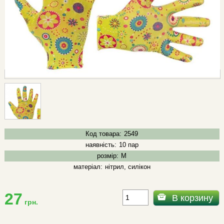
Код товара:
2549
наявність:
10 пар
розмір:
М
матеріал:
нітрил, силікон
27
В корзину
грн.