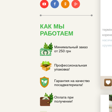
КАК МЫ
термін
РАБОТАЕМ
корене
насиче
хрумк
Минимальный заказ
к-ть н
от 250 грн
Профессиональная
упаковка!
Гарантия на качество
посадматериала!
Оплата при
получении!