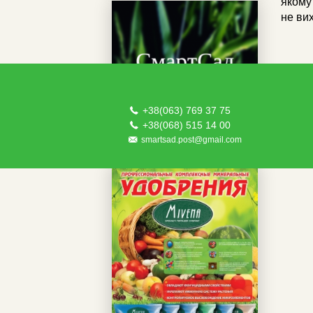
якому
не ви
+38(063) 769 37 75
+38(068) 515 14 00
НАСІННЯ
smartsad.post@gmail.com