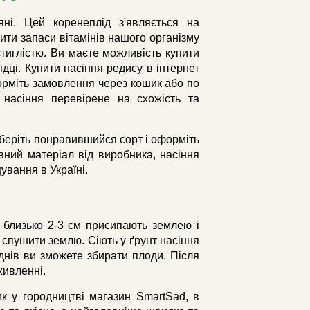
ні. Цей коренеплід з'являється на
ити запаси вітамінів нашого організму
стиглістю. Ви маєте можливість купити
ядці. Купити насіння редису в інтернет
форміть замовлення через кошик або по
 насіння перевірене на схожість та
иберіть понравившийся сорт і оформіть
ний матеріал від виробника, насіння
ування в Україні.
у близько 2-3 см присипають землею і
 спушити землю. Сіють у ґрунт насіння
5 днів ви зможете збирати плоди. Після
живленні.
 у городництві магазин SmartSad, в