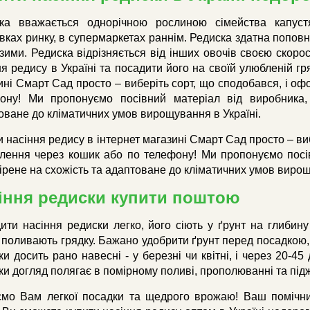
ка вважається однорічною рослиною сімейства капустя
вках ринку, в супермаркетах раннім. Редиска здатна поповн
 зими. Редиска відрізняється від інших овочів своєю скоро
ня редису в Україні та посадити його на своїй улюбленій гр
ині Смарт Сад просто – виберіть сорт, що сподобався, і о
ону! Ми пропонуємо посівний матеріал від виробника,
оване до кліматичних умов вирощування в Україні.
и насіння редису в інтернет магазині Смарт Сад просто – в
лення через кошик або по телефону! Ми пропонуємо посів
ірене на схожість та адаптоване до кліматичних умов вирощ
іння редиски купити поштою
ити насіння редиски легко, його сіють у ґрунт на глибин
 поливають грядку. Бажано удобрити ґрунт перед посадкою,
ки досить рано навесні - у березні чи квітні, і через 20-4
ки догляд полягає в помірному поливі, прополюванні та під
мо Вам легкої посадки та щедрого врожаю! Ваш помічник