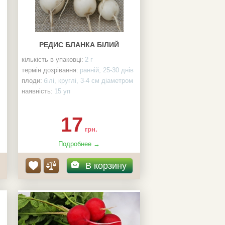
РЕДИС БЛАНКА БІЛИЙ
кількість в упаковці:
2 г
термін дозрівання:
ранній, 25-30 днів
плоди:
білі, круглі, 3-4 см діаметром
наявність:
15 уп
виробник:
Semo
17
грн.
Подробнее →
В корзину