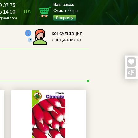
Ваш заказ:
9 37 75
Сумма:
0
грн
UA
5 14 00
В корзину
gmail.com
консультация
специалиста