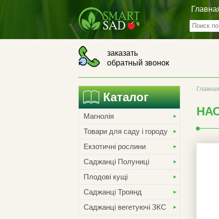
Главна
заказать
обратный звонок
Главна
Каталог
НАС
Магнолія
Товари для саду і городу
Екзотичні рослини
Саджанці Полуниці
Плодові кущі
Саджанці Троянд
Саджанці вегетуючі ЗКС