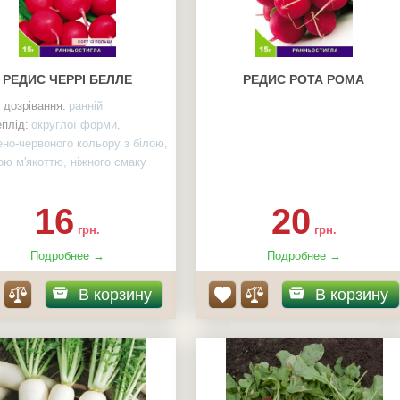
РЕДИС ЧЕРРІ БЕЛЛЕ
РЕДИС РОТА РОМА
 дозрівання:
ранній
плід:
округлої форми,
но-червоного кольору з білою,
ою м'якоттю, ніжного смаку
асінин в пакеті:
15 г
16
20
грн.
грн.
Подробнее →
Подробнее →
В корзину
В корзину