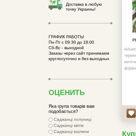
Доставка в любую
точку Украины!
ГРАФИК РАБОТЫ
Р
Пн-Пт с 09:30 до 18:00
Сб-Вс - выходной
кількі
Заказы через сайт принимаем
термін
круглосуточно и без выходных
вегета
форма
вироб
ОЦЕНИТЬ
Яка група товарів вам
подобається?
Саджанці полуниці
Саджанці квітів
Саджанці малини
Куп