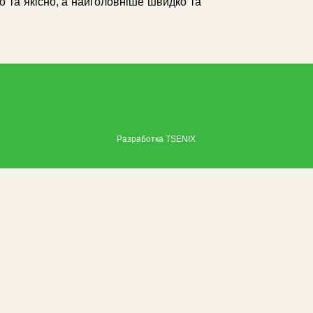
 та якісно, ​​а найголовніше швидко та
Разработка
TSENIX