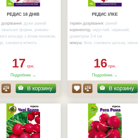
РЕДИС 18 ДНІВ
РЕДИС ІЛКЕ
 дозрівання:
дуже ранній
термін дозрівання:
ранній
:
овальної форми, рожево-
коренеплід:
округлий, червоний,
ого кольору з білим кінчиком,
діаметром 3-4 см
рі, соковита м'якоть
мякуш:
біла, соковита щільна, ніжна
асінин в пакеті:
15 г
слабогостра
к-ть насінин в пакеті:
15 г
17
16
грн.
грн.
Подробнее →
Подробнее →
В корзину
В корзину