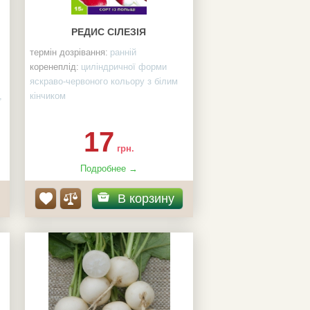
РЕДИС СІЛЕЗІЯ
термін дозрівання:
ранній
коренеплід:
циліндричної форми
яскраво-червоного кольору з білим
,
кінчиком
мякуш:
біла, соковита, ніжна на смак
к-ть насінин в пакеті:
15 г
17
грн.
Подробнее →
В корзину