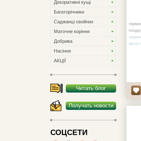
Декоративні кущі
Багаторічники
Саджанці хвойних
термін
плоди
Маточне коріння
червон
Добрива
негост
к-ть н
Насіння
АКЦІЇ
Читать блог
Получать новости
СОЦСЕТИ