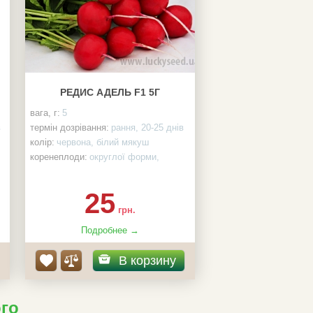
РЕДИС АДЕЛЬ F1 5Г
вага, г:
5
в
термін дозрівання:
рання, 20-25 днів
колір:
червона, білий мякуш
коренеплоди:
округлої форми,
діаметром 3-4 см, щільні, вирівняні,
не схильні до утворення пустот і
25
розтріскування, не гірчать
грн.
Подробнее →
В корзину
ого