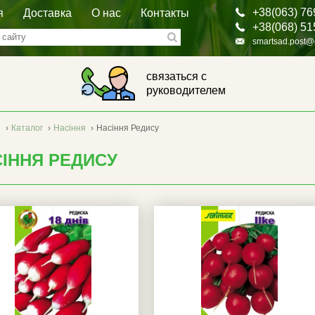
+38(063) 76
я
Доставка
О нас
Контакты
+38(068) 51
smartsad.post@
связаться с
руководителем
я
›
Каталог
›
Насіння
›
Насіння Редису
ІННЯ РЕДИСУ