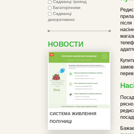
Саджанці троянд
Багаторічники
Редис
Саджанці
прила
декоративних
після
насін
магаз
НОВОСТИ
телеф
адапт
Купит
замов
перев
Нас
Посад
рясно
редис
СИСТЕМА ЖИВЛЕННЯ
посад
ПОЛУНИЦІ
Бажає