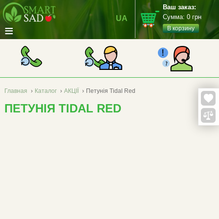
Ваш заказ:
Сумма:
0
грн
UA
≡
В корзину
Главная
›
Каталог
›
АКЦІЇ
›
Петунія Tidal Red
ПЕТУНІЯ TIDAL RED