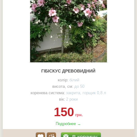
ГІБІСКУС ДРЕВОВИДНИЙ
колір:
білий
висота, см:
до 50
коренева система:
закрита, горщик 0,8 л
вік:
2 роки
150
грн.
Подробнее →