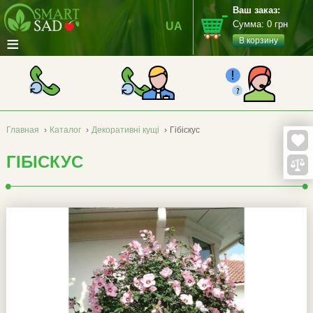
Ваш заказ:
Сумма:
0
грн
UA
≡
В корзину
Главная
›
Каталог
›
Декоративні кущі
›
Гібіскус
ГІБІСКУС