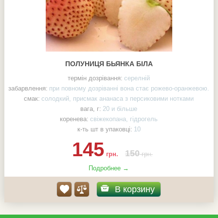
ПОЛУНИЦЯ БЬЯНКА БІЛА
термін дозрівання:
серелній
забарвлення:
при повному дозріванні вона стає рожево-оранжевою.
смак:
солодкий, присмак ананаса з персиковими нотками
вага, г:
20 и більше
коренева:
свіжекопана, гідрогель
к-ть шт в упаковці:
10
145
150
грн.
грн.
Подробнее →
В корзину