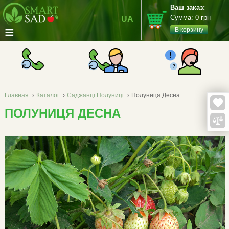
Ваш заказ:
Сумма:
0
грн
UA
≡
В корзину
Главная
›
Каталог
›
Саджанці Полуниці
›
Полуниця Десна
ПОЛУНИЦЯ ДЕСНА