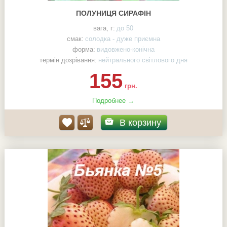
ПОЛУНИЦЯ СИРАФІН
вага, г:
до 50
смак:
солодка - дуже приємна
форма:
видовжено-конічна
термін дозрівання:
нейтрального світлового дня
155
грн.
Подробнее →
В корзину