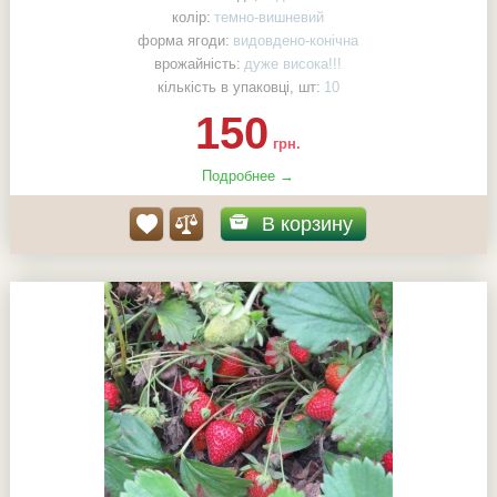
колір:
темно-вишневий
форма ягоди:
видовдено-конічна
врожайність:
дуже висока!!!
кількість в упаковці, шт:
10
150
грн.
Подробнее →
В корзину