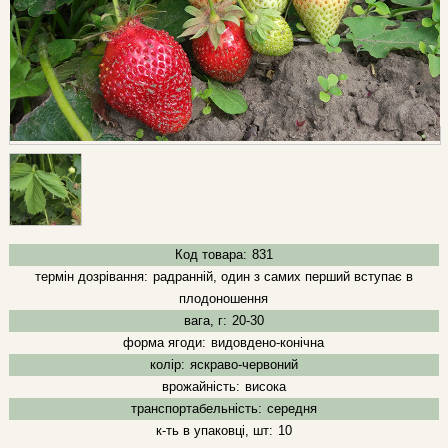
Код товара:
831
термін дозрівання:
радранній, один з самих перший вступає в
плодоношення
вага, г:
20-30
форма ягоди:
видовдено-конічна
колір:
яскраво-червоний
врожайність:
висока
транспортабельність:
середня
к-ть в упаковці, шт:
10