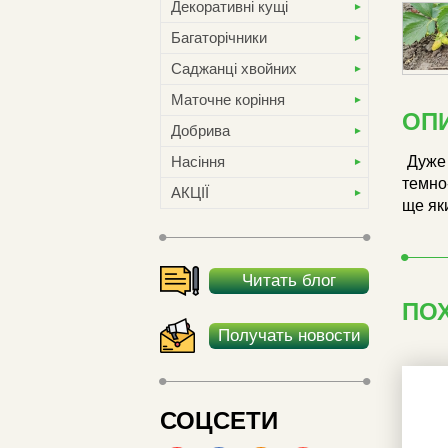
Декоративні кущі
Багаторічники
Саджанці хвойних
Маточне коріння
ОП
Добрива
Дуже 
Насіння
темно-
АКЦІЇ
ще яки
Читать блог
ПО
Получать новости
СОЦСЕТИ