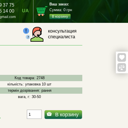
Ваш заказ:
9 37 75
Сумма:
0
грн
UA
5 14 00
В корзину
gmail.com
консультация
специалиста
Код товара:
2748
кількість:
упаковка 10 шт
термін дозрівання:
рання
вага, г:
30-50
В корзину
.