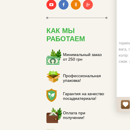
КАК МЫ
РАБОТАЕМ
термін
вага, г
Минимальный заказ
колір:
от 250 грн
смак:
корен
гідрог
Профессиональная
упаковка!
Гарантия на качество
посадматериала!
Оплата при
получении!