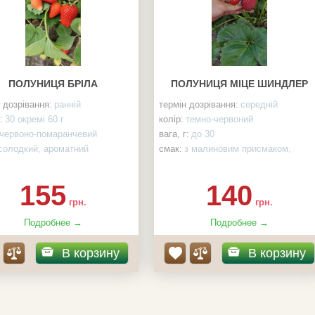
ПОЛУНИЦЯ БРІЛА
ПОЛУНИЦЯ МІЦЕ ШИНДЛЕР
 дозрівання:
ранній
термін дозрівання:
середній
:
30 окремі 60 г
колір:
темно-червоний
червоно-помаранчевий
вага, г:
до 30
солодкий, ароматний
смак:
з малиновим присмаком,
ева:
відкрита, копанка,
солодкий
ель
коренева:
відкрита, копанка,
155
140
гідрогель
грн.
грн.
Подробнее →
Подробнее →
В корзину
В корзину