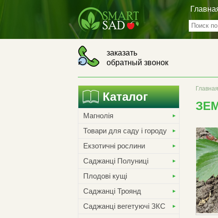
Главна
заказать
обратный звонок
Главна
Каталог
ЗЕМ
Магнолія
Товари для саду і городу
Екзотичні рослини
Саджанці Полуниці
Плодові кущі
Саджанці Троянд
Саджанці вегетуючі ЗКС