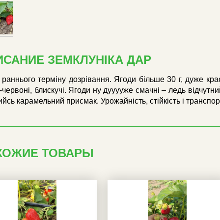
ИСАНИЕ ЗЕМКЛУНІКА ДАР
раннього терміну дозрівання. Ягоди більше 30 г, дуже кра
червоні, блискучі. Ягоди ну дууууже смачні – ледь відчутний
йсь карамельний присмак. Урожайність, стійкість і транспор
ХОЖИЕ ТОВАРЫ