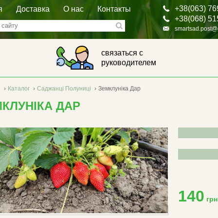
+38(063) 76
я
Доставка
О нас
Контакты
+38(068) 51
smartsad.post@
связаться с
руководителем
я
›
Каталог
›
Саджанці Полуниці
›
Земклуніка Дар
КЛУНІКА ДАР
140
грн