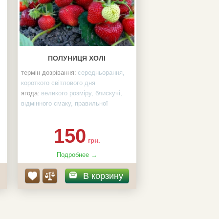
ПОЛУНИЦЯ ХОЛІ
термін дозрівання:
середньорання,
короткого світлового дня
ягода:
великого розміру, блискучі,
відмінного смаку, правильної
конічної форми
колір:
червона
150
кількість шт у упаковці:
10
грн.
коренева:
відкрита, гідрогель,
свіжекопані
Подробнее →
В корзину