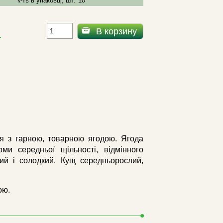
к-ть в упаковці, шт:
10
В корзину
.
дня з гарною, товарною ягодою. Ягода
ми середньої щільності, відмінного
ий і солодкий. Кущ середньорослий,
ою.