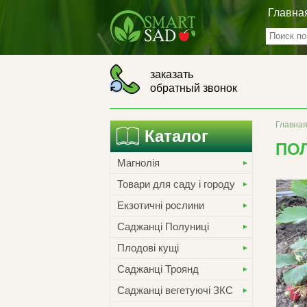
Главна
заказать
обратный звонок
Главна
Каталог
ПО
Магнолія
Товари для саду і городу
Екзотичні рослини
Саджанці Полуниці
Плодові кущі
Саджанці Троянд
Саджанці вегетуючі ЗКС