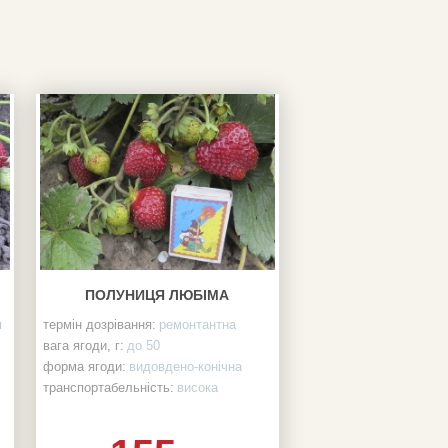
ПОЛУНИЦЯ ЛЮБІМА
я
термін дозрівання:
ремонтантна
вага ягоди, г:
до 50
форма ягоди:
видовдено-конічна
транспортабельність:
висока
врожайність:
висока
хворобостійкість:
висока