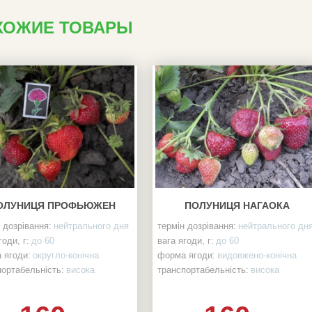
ХОЖИЕ ТОВАРЫ
ОЛУНИЦЯ ПРОФЬЮЖЕН
ПОЛУНИЦЯ НАГАОКА
 дозрівання:
нейтрального дня
термін дозрівання:
нейтрального дн
годи, г:
до 60
вага ягоди, г:
до 60
 ягоди:
округло-конічна
форма ягоди:
видовжено-конічна
портабельність:
висока
транспортабельність:
висока
ність:
більше 2кг/кущ
урожайність:
висока
остійкість:
висока
хворобостійкість:
висока