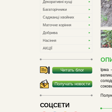
Декоративні кущі
Багаторічники
Саджанці хвойних
Маточне коріння
Добрива
Насіння
АКЦІЇ
ОП
Ірма 
Читать блог
велик
солод
Получать новости
соков
Полун
СОЦСЕТИ