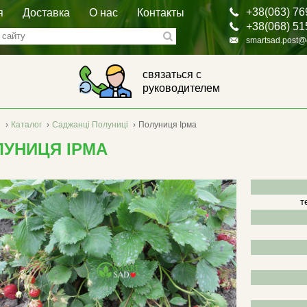
+38(063) 76
я
Доставка
О нас
Контакты
+38(068) 51
smartsad.post@
связаться с
руководителем
я
›
Каталог
›
Саджанці Полуниці
›
Полуниця Ірма
ЛУНИЦЯ ІРМА
т