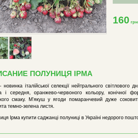
160
грн
ИСАНИЕ ПОЛУНИЦЯ ІРМА
– новинка італійської селекції нейтрального світлового 
а і середня, оранжево-червоного кольору, конічної фор
кого смаку. М'якуш у ягоди помаранчевий дуже соковит
ита темно-зелена листя.
иця Ірма купити саджанці полуниці в Україні недорого пошт