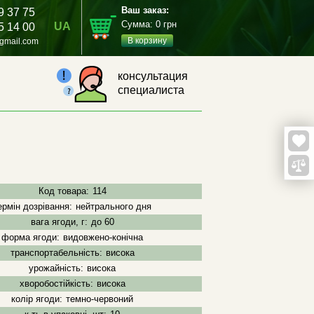
Ваш заказ:
9 37 75
Сумма:
0
грн
UA
5 14 00
В корзину
gmail.com
консультация
специалиста
Код товара:
114
ермін дозрівання:
нейтрального дня
вага ягоди, г:
до 60
форма ягоди:
видовжено-конічна
транспортабельність:
висока
урожайність:
висока
хворобостійкість:
висока
колір ягоди:
темно-червоний