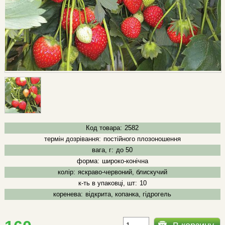
Код товара:
2582
термін дозрівання:
постійного плозоношення
вага, г:
до 50
форма:
широко-конічна
колір:
яскраво-червоний, блискучий
к-ть в упаковці, шт:
10
коренева:
відкрита, копанка, гідрогель