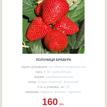
ПОЛУНИЦЯ БРАВУРА
термін дозрівання:
постійного плодоношення
вага, г:
50 і деякі більше
форма:
видовжено-конічна
колір:
яскрво-червоний, блискучий
к-ть в упаковці, шт:
10
коренева:
відкрита, копанка, гідрогель
160
грн.