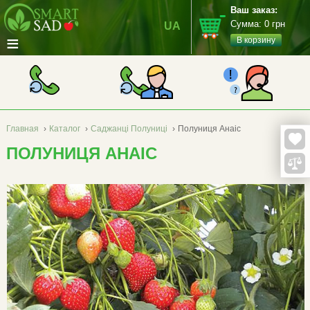
Ваш заказ:
Сумма:
0
грн
UA
≡
В корзину
Главная
›
Каталог
›
Саджанці Полуниці
›
Полуниця Анаіс
ПОЛУНИЦЯ АНАІС