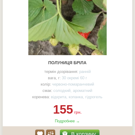
ПОЛУНИЦЯ БРІЛА
термін дозрівання:
ранній
вага, г:
30 окремі 60 г
колір:
червоно-помаранчевий
смак:
солодкий, ароматний
коренева:
відкрита, копанка, гідрогель
155
грн.
Подробнее →
В корзину