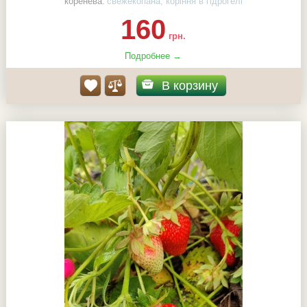
коренева:
свежекопана, коріння в гідрогелі
160
грн.
Подробнее →
В корзину