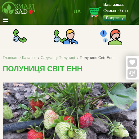
Ваш заказ:
Сумма:
0
грн
UA
≡
В корзину
Главная
›
Каталог
›
Саджанці Полуниці
›
Полуниця Світ Енн
ПОЛУНИЦЯ СВІТ ЕНН