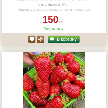
к-ть в упаковці:
10 шт
коренева:
фреш, свіжекопана, коріння в гідрогелі
150
грн.
Подробнее →
В корзину