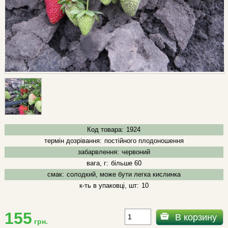
Код товара:
1924
термін дозрівання:
постійного плодоношення
забарвлення:
червоний
вага, г:
більше 60
смак:
солодкий, може бути легка кислинка
к-ть в упаковці, шт:
10
155
В корзину
грн.