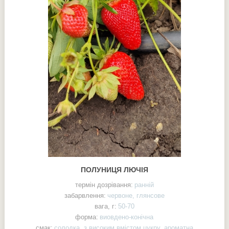
ПОЛУНИЦЯ ЛЮЧІЯ
термін дозрівання:
ранній
забарвлення:
червоне, глянсове
вага, г:
50-70
форма:
виовдено-конічна
смак:
солодка, з високим вмістом цукру, ароматна