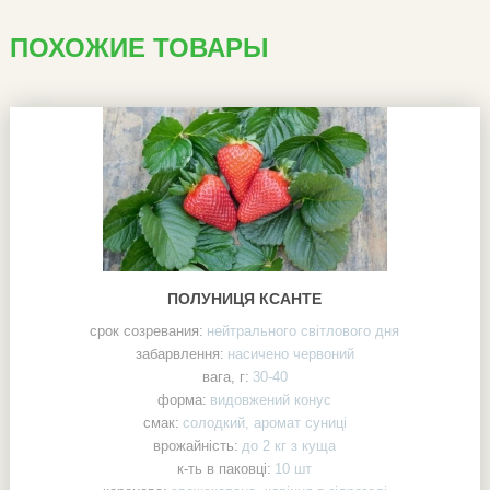
ПОХОЖИЕ ТОВАРЫ
ПОЛУНИЦЯ КСАНТЕ
срок созревания:
нейтрального світлового дня
забарвлення:
насичено червоний
вага, г:
30-40
форма:
видовжений конус
смак:
солодкий, аромат суниці
врожайність:
до 2 кг з куща
к-ть в паковці:
10 шт