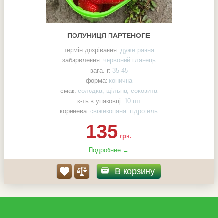
ПОЛУНИЦЯ ПАРТЕНОПЕ
термін дозрівання:
дуже рання
забарвлення:
червоний глянець
вага, г:
35-45
форма:
конична
смак:
солодка, щільна, соковита
к-ть в упаковці:
10 шт
коренева:
свіжекопана, гідрогель
135
грн.
Подробнее →
В корзину