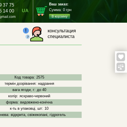
Ваш заказ:
9 37 75
Сумма:
0
грн
UA
5 14 00
В корзину
gmail.com
консультация
специалиста
Код товара:
2575
термін дозрівання:
надрання
вага ягоди, г:
до 40
колір:
яскраво-червоний
форма:
видовжено-конічна
к-ть в упаковці, шт:
10
енева:
відкрита, свіжекопані, гідрогель