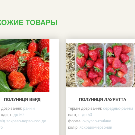
ХОЖИЕ ТОВАРЫ
ПОЛУНИЦЯ ВЕРДІ
ПОЛУНИЦЯ ЛАУРЕТТА
 дозрівання:
ранній
термін дозрівання:
середньо-ранній
годи, г:
до 50
вага, г:
до 50
від яскраво-червоного до
форма:
округло-конічна
го
колір:
яскраво-червоний
:
видовжено-округла,
смак:
дуже солодкий, без кислинки