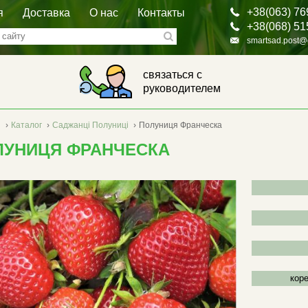
+38(063) 76
я
Доставка
О нас
Контакты
+38(068) 51
smartsad.post@
связаться с
руководителем
я
›
Каталог
›
Саджанці Полуниці
›
Полуниця Франческа
ЛУНИЦЯ ФРАНЧЕСКА
кор