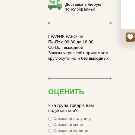
Доставка в любую
припл
точку Украины!
смак:
к-ть в
корен
гідрог
ГРАФИК РАБОТЫ
Пн-Пт с 09:30 до 18:00
Сб-Вс - выходной
Заказы через сайт принимаем
круглосуточно и без выходных
ОЦЕНИТЬ
Яка група товарів вам
подобається?
Саджанці полуниці
Саджанці квітів
Саджанці малини