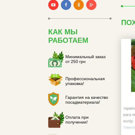
ПО
КАК МЫ
РАБОТАЕМ
Минимальный заказ
от 250 грн
Профессиональная
упаковка!
Гарантия на качество
посадматериала!
термін
вага я
Оплата при
колір:
получении!
темно
форма