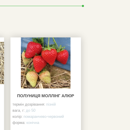
ПОЛУНИЦЯ МОЛЛІНГ АЛЮР
термін дозрівання:
пізній
вага, г:
до 50
колір:
помаранчево-червоний
форма:
конічна
смак:
десертний