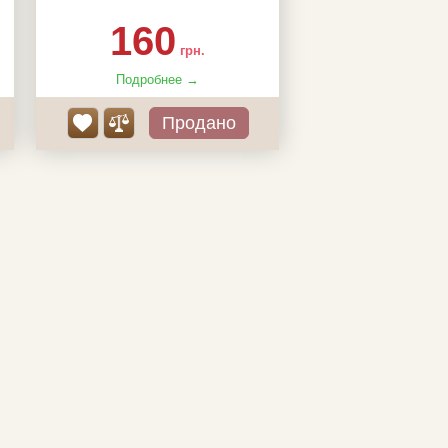
к-ть в упаковці, шт:
10
160
коренва:
відкрита, копанка, гідрогель
грн.
Подробнее →
Продано