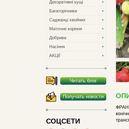
Декоративні кущі
Багаторічники
Саджанці хвойних
Маточне коріння
Добрива
Насіння
АКЦІЇ
Читать блог
ОП
Получать новости
ФРАНЧ
коніч
СОЦСЕТИ
трансп