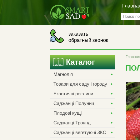
Главна
заказать
обратный звонок
Главна
Каталог
ПО
Магнолія
Товари для саду і городу
Екзотичні рослини
Саджанці Полуниці
Плодові кущі
Саджанці Троянд
Саджанці вегетуючі ЗКС