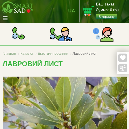
Ваш заказ:
Сумма:
0
грн
UA
≡
В корзину
Главная
›
Каталог
›
Екзотичні рослини
›
Лавровий лист
ЛАВРОВИЙ ЛИСТ