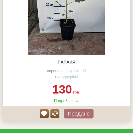
ПАПАЙЯ
коренева:
закрита ,р9
вік:
однорічні
130
грн.
Подробнее →
Продано