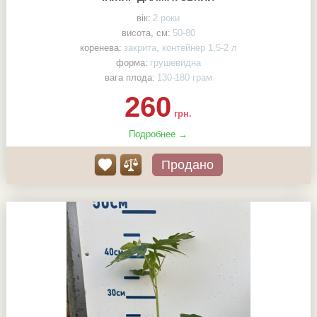
вік:
2 роки
висота, см:
50-80
коренева:
закрита, контейнер 1,5-2 л
форма:
грушевидна
вага плода:
130-180 грам
260
грн.
Подробнее →
Продано