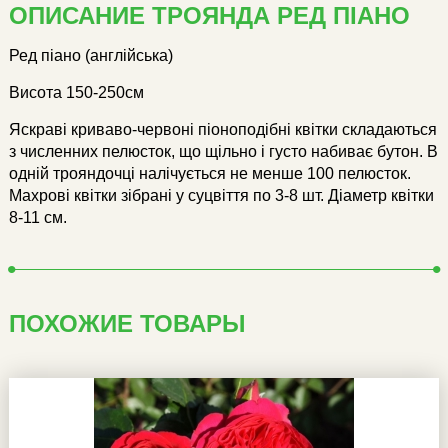
ОПИСАНИЕ ТРОЯНДА РЕД ПІАНО
Ред піано (англійська)
Висота 150-250см
Яскраві криваво-червоні піоноподібні квітки складаються
з численних пелюсток, що щільно і густо набиває бутон. В
одній трояндочці налічується не менше 100 пелюсток.
Махрові квітки зібрані у суцвіття по 3-8 шт. Діаметр квітки
8-11 см.
ПОХОЖИЕ ТОВАРЫ