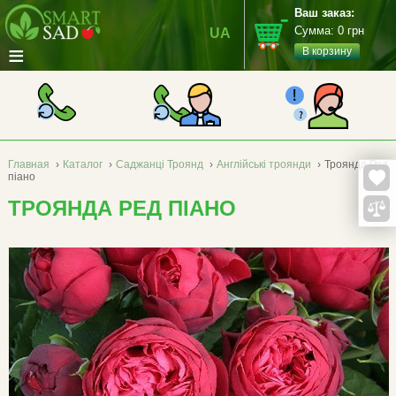
Ваш заказ:
Сумма:
0
грн
UA
≡
В корзину
Главная
›
Каталог
›
Саджанці Троянд
›
Англійські троянди
›
Троянда Ред
піано
ТРОЯНДА РЕД ПІАНО