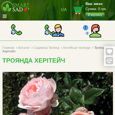
Ваш заказ:
Сумма:
0
грн
UA
≡
В корзину
Главная
›
Каталог
›
Саджанці Троянд
›
Англійські троянди
›
Троянда
Херітейч
ТРОЯНДА ХЕРІТЕЙЧ