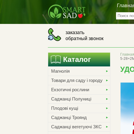
Главна
заказать
обратный звонок
Главна
Каталог
5-28+2
УДО
Магнолія
Товари для саду і городу
Екзотичні рослини
Саджанці Полуниці
Плодові кущі
Саджанці Троянд
Саджанці вегетуючі ЗКС