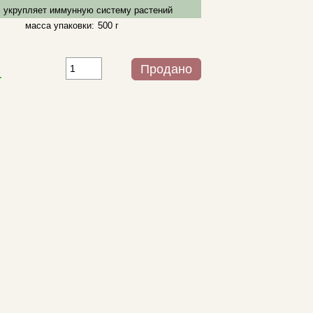
, укрупляет иммунную систему растений
масса упаковки:
500 г
Продано
.