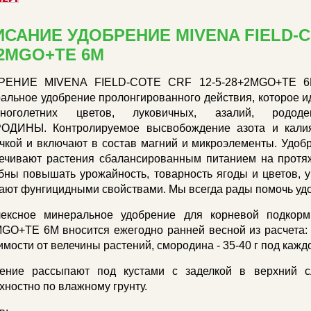
САНИЕ УДОБРЕНИЕ MIVENA FIELD-CO
2MGO+TE 6M
РЕНИЕ MIVENA FIELD-COTE CRF 12-5-28+2MGO+TE 6M 
альное удобрение пролонгированного действия, которое ид
оголетних цветов, луковичных, азалий, рододе
ОДИНЫ. Контролируемое высвобождение азота и калия
чкой и включают в состав магний и микроэлементы. Удоб
ечивают растения сбалансированным питанием на протяж
бны повышать урожайность, товарность ягоды и цветов, 
ают фунгицидными свойствами. Мы всегда рады помочь удо
лексное минеральное удобрение для корневой подкор
GO+TE 6M вносится ежегодно ранней весной из расчета: ро
имости от велечины растений, смородина - 35-40 г под кажд
ение рассыпают под кустами с заделкой в верхний с
хностно по влажному грунту.