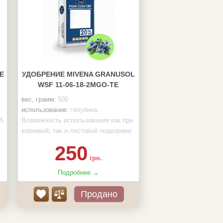
E
УДОБРЕНИЕ МIVENA GRANUSOL
WSF 11-06-18-2MGO-TE
вес, грамм:
500
использование:
голубика.
 5
Возможность использования как при
корневой, так и листовой подкормке
Эффективность:
Обеспечивает
250
растения сбалансированным
грн.
питанием
Защита:
Обладает фунгицидными
Подробнее →
свойствами
Продано
Преимущества:
Повышает
урожайность, товарность и
укрепляет иммунную систему