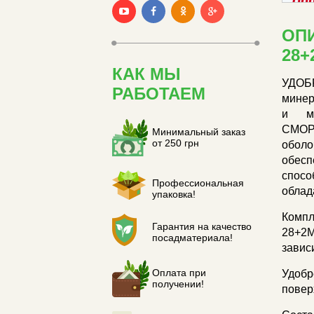
ОПИ
28+
КАК МЫ
УДОБ
РАБОТАЕМ
минер
и мн
СМОР
Минимальный заказ
от 250 грн
оболо
обесп
спосо
Профессиональная
облад
упаковка!
Комп
Гарантия на качество
28+2M
посадматериала!
завис
Оплата при
Удобр
получении!
повер