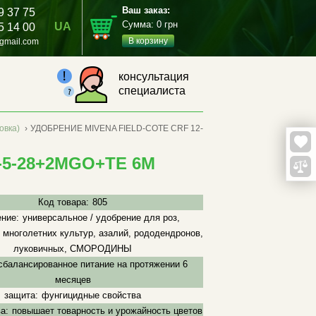
Ваш заказ:
9 37 75
Сумма:
0
грн
UA
5 14 00
В корзину
gmail.com
консультация
специалиста
овка)
›
УДОБРЕНИЕ MIVENA FIELD-COTE CRF 12-
-5-28+2MGO+TE 6M
Код товара:
805
ние:
универсальное / удобрение для роз,
 многолетних культур, азалий, рододендронов,
луковичных, СМОРОДИНЫ
сбалансированное питание на протяжении 6
месяцев
защита:
фунгицидные свойства
а:
повышает товарность и урожайность цветов