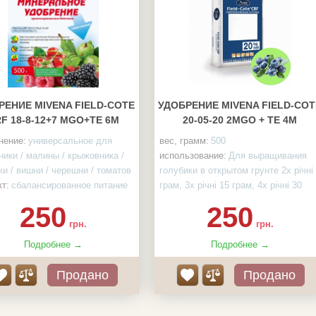
РЕНИЕ MIVENA FIELD-COTE
УДОБРЕНИЕ MIVENA FIELD-COT
F 18-8-12+7 MGO+TE 6M
20-05-20 2MGO + TE 4М
нение:
универсальное для
вес, грамм:
500
ники / малины / крыжовника /
использование:
Для выращивания
и / вишни / черешни / томатов
голубики в открытом грунте 2х річні
т:
сбалансированное питание
грам, 3х річні 15 грам, 4х річні 30
отяжении 6 месяцев
грам, більше 5 років 50-70 грам
250
250
а:
фунгицидные свойства
Эффективность:
Обеспечивает
грн.
грн.
ущества:
повышает
растения сбалансированным
йность, товарность ягод и
Подробнее →
питанием на протяжении 4 месяцев
Подробнее →
ляет иммунную систему
Защита:
Обладает фунгицидными
Продано
Продано
ния
свойствами
 упаковки:
500 г
Преимущества:
Повышает
урожайность, товарность и