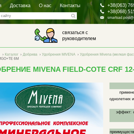
+38(063) 76
я
Доставка
О нас
Контакты
+38(068) 51
smartsad.post@
связаться с
руководителем
я
›
Каталог
›
Добрива
›
Удобрения MIVENA
›
Удобрения Mivena (мелкая фас
MGO+TE 6M
БРЕНИЕ MIVENA FIELD-COTE CRF 12
примене
однолетних и
эффект:
преимуществ