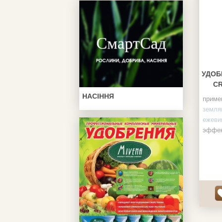
УДОБ
CR
НАСІННЯ
приме
земля
ежевик
эффек
на пр
защит
преим
урожа
укреп
расте
масса