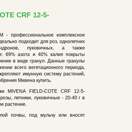
TE CRF 12-5-
- профессиональное комплексное
еально подходит для роз, однолетних
ндронов, луковичных, а также
: 69% азота и 40% калия покрыты
рение в виде гранул. Данные гранулы
ении всего вегетационного периода,
укрепляют имунную систему растений,
брения Мивена купить.
мки MIVENA FIELD-COTE CRF 12-5-
зы, летники, луковичные - 20-40 г в
ое растение.
лой почвы, под мульчу или вносят