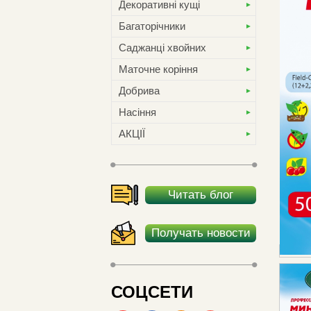
Декоративні кущі
Багаторічники
Саджанці хвойних
Маточне коріння
Добрива
Насіння
АКЦІЇ
Читать блог
Получать новости
СОЦСЕТИ