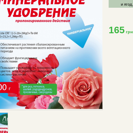
и ягод
165
грн