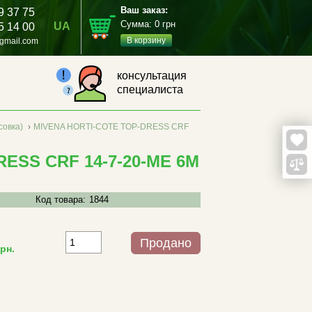
Ваш заказ:
9 37 75
Сумма:
0
грн
UA
5 14 00
В корзину
gmail.com
консультация
специалиста
совка)
›
MIVENA HORTI-COTE TOP-DRESS CRF
ESS CRF 14-7-20-ME 6M
Код товара:
1844
Продано
рн.