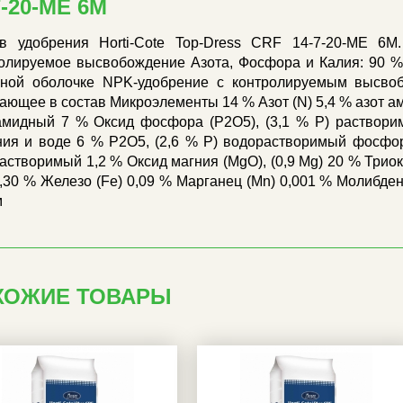
7-20-ME 6M
в удобрения Horti-Cote Top-Dress CRF 14-7-20-ME 6
олируемое высвобождение Азота, Фосфора и Калия: 90 
ной оболочке NPK-удобрение с контролируемым высво
ающее в состав Микроэлементы 14 % Азот (N) 5,4 % азот а
амидный 7 % Оксид фосфора (P2O5), (3,1 % P) раствори
ия и воде 6 % P2O5, (2,6 % P) водорастворимый фосфор 
астворимый 1,2 % Оксид магния (MgO), (0,9 Mg) 20 % Триок
0,30 % Железо (Fe) 0,09 % Марганец (Mn) 0,001 % Молибден
м
ХОЖИЕ ТОВАРЫ