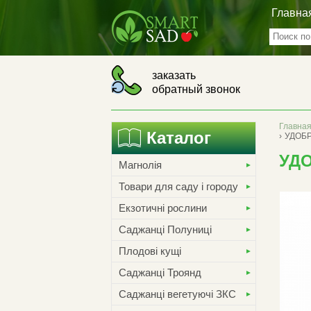
Главна
заказать
обратный звонок
Главна
Каталог
›
УДОБР
УДО
Магнолія
Товари для саду і городу
Екзотичні рослини
Саджанці Полуниці
Плодові кущі
Саджанці Троянд
Саджанці вегетуючі ЗКС