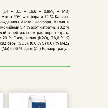
M. (14 + 3,1 + 16,6 + 0,9Mg + МЭ)
% Азота 60% Фосфора и 72 % Калия в
бождением Азота, Фосфора, Калия и
ммонийный 5,4 % азот нитратный 3,2 %
мый в нейтральном растворе цитрата
20 % Оксид калия (K2O), (16,6 % K)
сид серы (SO3), (8,0 % S) 0,07 % Медь
 (Mo) 0,06 % Цинк (Zn) Размер гранул: