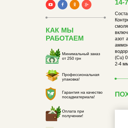
14-
Соста
Контр
смоля
КАК МЫ
включ
РАБОТАЕМ
азот 
аммон
водор
Минимальный заказ
(Cu) 
от 250 грн
2-4 м
Профессиональная
упаковка!
Гарантия на качество
ПО
посадматериала!
Оплата при
получении!