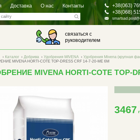
+38(063) 76
я
Доставка
О нас
Контакты
+38(068) 51
smartsad.post@
связаться с
руководителем
я
›
Каталог
›
Добрива
›
Удобрения MIVENA
›
Удобрения Mivena (крупная фа
ЕНИЕ MIVENA HORTI-COTE TOP-DRESS CRF 14-7-20-ME 6M
БРЕНИЕ MIVENA HORTI-COTE TOP-DR
3467
г