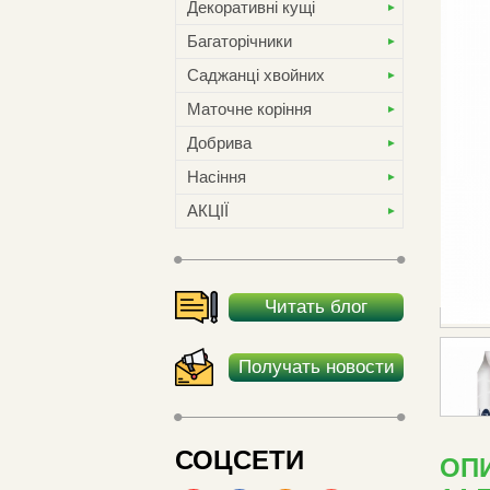
Декоративні кущі
Багаторічники
Саджанці хвойних
Маточне коріння
Добрива
Насіння
АКЦІЇ
Читать блог
Получать новости
СОЦСЕТИ
ОПИ