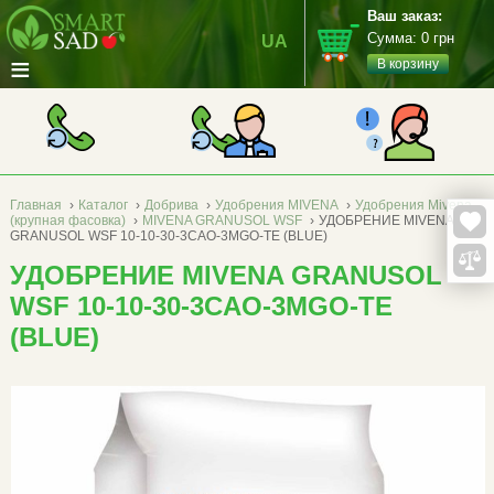
Ваш заказ:
Сумма:
0
грн
UA
≡
В корзину
Главная
›
Каталог
›
Добрива
›
Удобрения MIVENA
›
Удобрения Mivena
(крупная фасовка)
›
MIVENA GRANUSOL WSF
›
УДОБРЕНИЕ MIVENA
GRANUSOL WSF 10-10-30-3CAO-3MGO-TE (BLUE)
УДОБРЕНИЕ MIVENA GRANUSOL
WSF 10-10-30-3CAO-3MGO-TE
(BLUE)