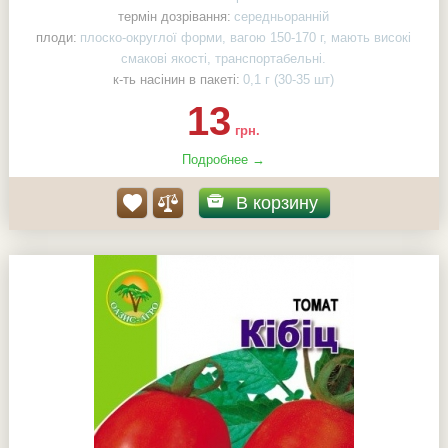
термін дозрівання:
середньоранній
плоди:
плоско-округлої форми, вагою 150-170 г, мають високі
смакові якості, транспортабельні.
к-ть насінин в пакеті:
0,1 г (30-35 шт)
13
грн.
Подробнее →
В корзину