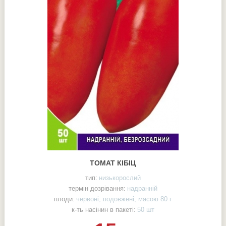
ТОМАТ КІБІЦ
тип:
низькорослий
термін дозрівання:
надранній
плоди:
червоні, подовжені, масою 80 г
к-ть насінин в пакеті:
50 шт