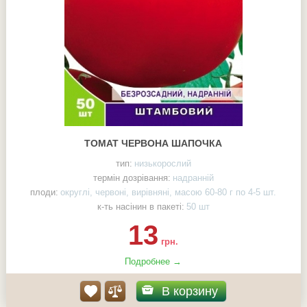
ТОМАТ ЧЕРВОНА ШАПОЧКА
тип:
низькорослий
термін дозрівання:
надранній
плоди:
округлі, червоні, вирівняні, масою 60-80 г по 4-5 шт.
к-ть насінин в пакеті:
50 шт
13
грн.
Подробнее →
В корзину