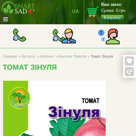
Ваш заказ:
Сумма:
0
грн
UA
≡
В корзину
Главная
›
Каталог
›
Насіння
›
Насіння Томатів
›
Томат Зінуля
ТОМАТ ЗІНУЛЯ