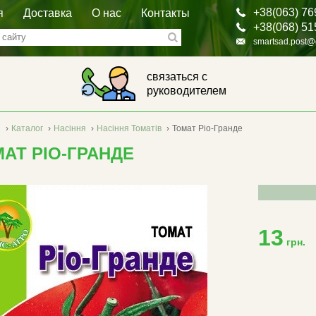
+38(063) 76
я
Доставка
О нас
Контакты
+38(068) 51
smartsad.post@
связаться с
руководителем
я
›
Каталог
›
Насіння
›
Насіння Томатів
›
Томат Ріо-Гранде
АТ РІО-ГРАНДЕ
13
грн.