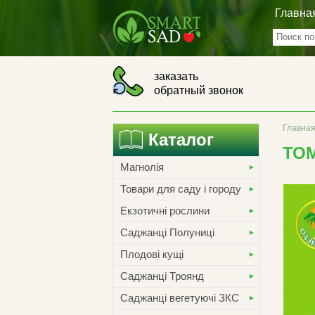
Главна
заказать
обратный звонок
Главна
Каталог
ТОМ
Магнолія
Товари для саду і городу
Екзотичні рослини
Саджанці Полуниці
Плодові кущі
Саджанці Троянд
Саджанці вегетуючі ЗКС