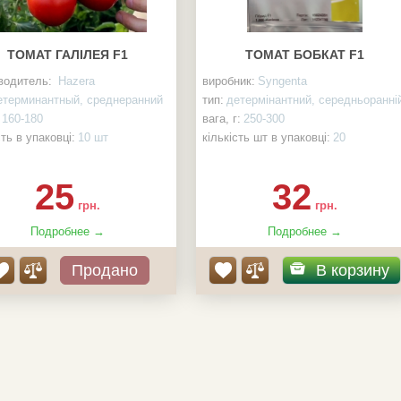
ТОМАТ ГАЛІЛЕЯ F1
ТОМАТ БОБКАТ F1
водитель:
Hazerа
виробник:
Syngenta
етерминантный, среднеранний
тип:
детермінантний, середньоранні
160-180
вага, г:
250-300
сть в упаковці:
10 шт
кількість шт в упаковці:
20
сть:
0уп
наявність:
25уп
25
32
грн.
грн.
Подробнее →
Подробнее →
Продано
В корзину