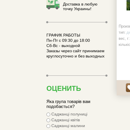
Доставка в любую
точку Украины!
Произ
тип:
д
ГРАФИК РАБОТЫ
вес, г:
Пн-Пт с 09:30 до 18:00
кількі
Сб-Вс - выходной
Заказы через сайт принимаем
наявні
круглосуточно и без выходных
ОЦЕНИТЬ
Яка група товарів вам
подобається?
Саджанці полуниці
Саджанці квітів
Саджанці малини