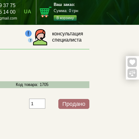
Ваш заказ:
9 37 75
Сумма:
0
грн
UA
5 14 00
В корзину
gmail.com
консультация
специалиста
Код товара:
1705
Продано