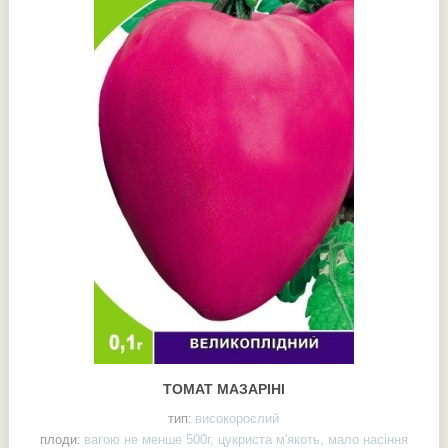
ТОМАТ МАЗАРІНІ
тип:
високорослий
плоди:
вагою не менше 500г, цукриста м'якоть, мало насіння