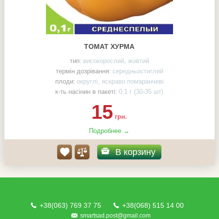
ТОМАТ ХУРМА
тип:
високорослий, жовтий
термін дозрівання:
середньостиглий
плоди:
округлі, яскраво помаранчеві
к-ть насінин в пакеті:
0,1 г (30-35 шт)
15
грн.
Подробнее →
В корзину
+38(063) 769 37 75
+38(068) 515 14 00
smartsad.post@gmail.com