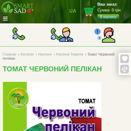
Ваш заказ:
Сумма:
0
грн
UA
≡
В корзину
Главная
›
Каталог
›
Насіння
›
Насіння Томатів
›
Томат Червоний
пелікан
ТОМАТ ЧЕРВОНИЙ ПЕЛІКАН