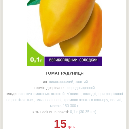
ТОМАТ РАДУНИЦЯ
тип:
високорослий, жовтий
термін дозрівання:
середньоранній
плоди:
високих смакових якостей, м'ясисті, солодкі, при розрізанні
не розтікаються, малонасіннєві, кремово-жовтого кольору, великі,
масою 150-300 г
к-ть насінин в пакеті:
0,1 г (30-35 шт)
15
грн.