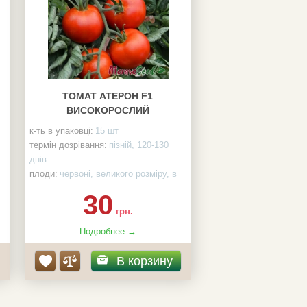
ТОМАТ АТЕРОН F1
ВИСОКОРОСЛИЙ
к-ть в упаковці:
15 шт
термін дозрівання:
пізній, 120-130
днів
плоди:
червоні, великого розміру, в
середньому 9 плодів на одній гілці
30
вага:
170-200 грам
грн.
виробник:
Moravoseed, Чехія
тип:
Високорослі (від 1,8 до 3 м)
Подробнее →
Індетермінантний
В корзину