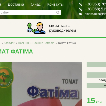
+38(063) 76
я
Доставка
О нас
Контакты
+38(068) 51
smartsad.post@
связаться с
руководителем
я
›
Каталог
›
Насіння
›
Насіння Томатів
›
Томат Фатіма
МАТ ФАТІМА
плод
т
15
грн.