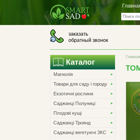
Главна
заказать
обратный звонок
Главна
Каталог
ТО
Магнолія
Товари для саду і городу
Екзотичні рослини
Саджанці Полуниці
Плодові кущі
Саджанці Троянд
Саджанці вегетуючі ЗКС