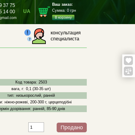
Ваш заказ:
9 37 75
Сумма:
0
грн
UA
5 14 00
В корзину
gmail.com
консультация
специалиста
Код товара:
2503
вага, г:
0,1 (30-35 шт)
тип:
низькорослий, ранній
и:
ніжно-рожеві, 200-300 г, церцеподібні
ермін дозрівання:
ранній, 85-90 днів
Продано