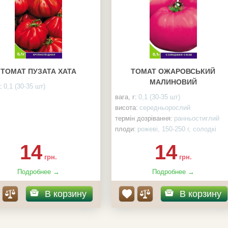
ТОМАТ ПУЗАТА ХАТА
ТОМАТ ОЖАРОВСЬКИЙ
МАЛИНОВИЙ
:
0,1 (30-35 шт)
вага, г:
0,1 (30-35 шт)
висота:
середньорослий
термін дозрівання:
ранньостиглий
плоди:
рожеві, 150-250 г, солодкі
вирожування:
відкритий грунт/
14
14
теплиця
грн.
грн.
Подробнее →
Подробнее →
В корзину
В корзину