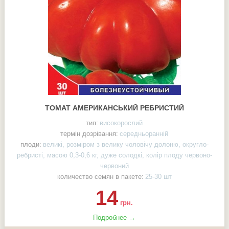
ТОМАТ АМЕРИКАНСЬКИЙ РЕБРИСТИЙ
тип:
високорослий
термін дозрівання:
середньоранній
плоди:
великі, розміром з велику чоловічу долоню, округло-
ребристі, масою 0,3-0,6 кг, дуже солодкі, колір плоду червоно-
червоний
количество семян в пакете:
25-30 шт
14
грн.
Подробнее →