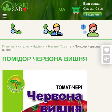
Ваш заказ:
Сумма:
0
грн
UA
≡
В корзину
Главная
›
Каталог
›
Насіння
›
Насіння Томатів
›
Помідор Червона
вишня
ПОМІДОР ЧЕРВОНА ВИШНЯ