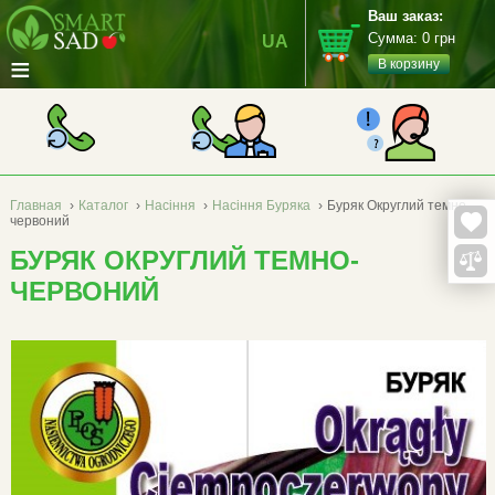
Ваш заказ:
Сумма:
0
грн
UA
≡
В корзину
Главная
›
Каталог
›
Насіння
›
Насіння Буряка
›
Буряк Округлий темно-
червоний
БУРЯК ОКРУГЛИЙ ТЕМНО-
ЧЕРВОНИЙ