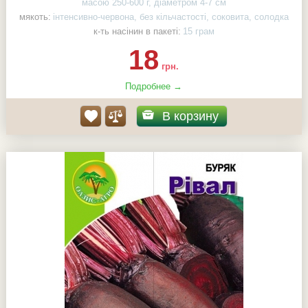
масою 250-600 г, діаметром 4-7 см
мякоть:
інтенсивно-червона, без кільчастості, соковита, солодка
к-ть насінин в пакеті:
15 грам
18
грн.
Подробнее →
В корзину