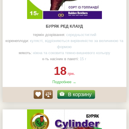
БУРЯК РЕД КЛАУД
термін дозрівання:
середньостиглий
коренеплоди:
кулясті, відрізняються вирівняністю за величиною та
формою
мякоть:
ніжна та соковита темно-вишневого кольору
к-ть насінин в пакеті:
15 г
18
грн.
Подробнее →
В корзину