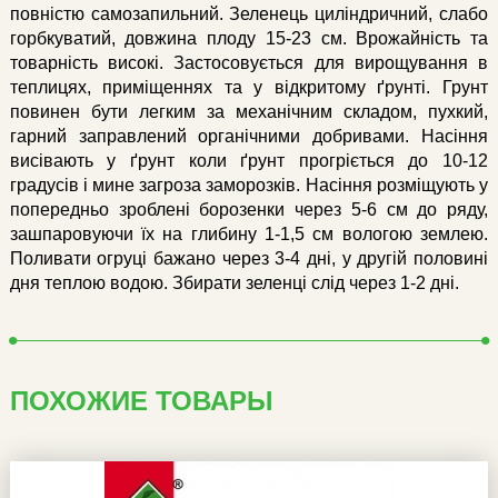
повністю самозапильний. Зеленець циліндричний, слабо
горбкуватий, довжина плоду 15-23 см. Врожайність та
товарність високі. Застосовується для вирощування в
теплицях, приміщеннях та у відкритому ґрунті. Грунт
повинен бути легким за механічним складом, пухкий,
гарний заправлений органічними добривами. Насіння
висівають у ґрунт коли ґрунт прогріється до 10-12
градусів і мине загроза заморозків. Насіння розміщують у
попередньо зроблені борозенки через 5-6 см до ряду,
зашпаровуючи їх на глибину 1-1,5 см вологою землею.
Поливати огруці бажано через 3-4 дні, у другій половині
дня теплою водою. Збирати зеленці слід через 1-2 дні.
ПОХОЖИЕ ТОВАРЫ