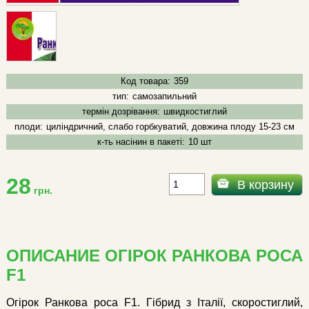
Код товара:
359
тип:
самозапильний
термін дозрівання:
швидкостиглий
плоди:
циліндричний, слабо горбкуватий, довжина плоду 15-23 см
к-ть насінин в пакеті:
10 шт
28
В корзину
грн.
ОПИСАНИЕ ОГІРОК РАНКОВА РОСА
F1
Огірок Ранкова роса F1. Гібрид з Італії, скоростиглий,