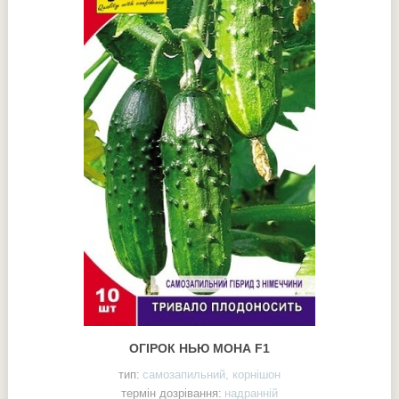
ОГІРОК НЬЮ МОНА F1
тип:
самозапильний, корнішон
термін дозрівання:
надранній