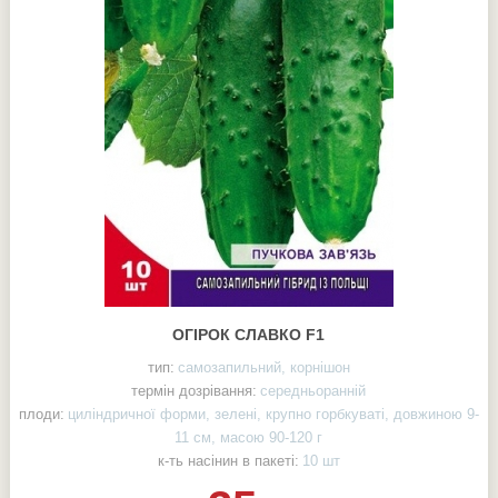
ОГІРОК СЛАВКО F1
тип:
самозапильний, корнішон
термін дозрівання:
середньоранній
плоди:
циліндричної форми, зелені, крупно горбкуваті, довжиною 9-
11 см, масою 90-120 г
к-ть насінин в пакеті:
10 шт