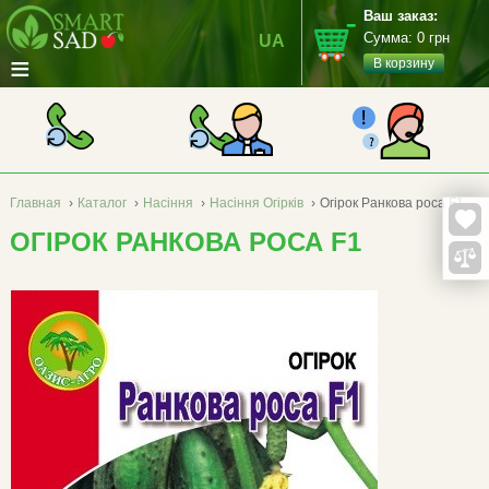
Ваш заказ:
Сумма:
0
грн
UA
≡
В корзину
Главная
›
Каталог
›
Насіння
›
Насіння Огірків
›
Огірок Ранкова роса F1
ОГІРОК РАНКОВА РОСА F1