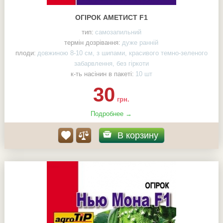
ОГІРОК АМЕТИСТ F1
тип:
самозапильний
термін дозрівання:
дуже ранній
плоди:
довжиною 8-10 см, з шипами, красивого темно-зеленого
забарвлення, без гіркоти
к-ть насінин в пакеті:
10 шт
30
грн.
Подробнее →
В корзину