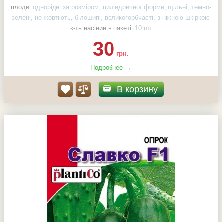
плоди:
однорідні за розміром, циліндричної форми, щільні, темно-
зелені, не жовтіють, білошипі, великогорбчасті, з ніжною шкіркою
к-ть насінин в пакеті:
10 шт
30
грн.
Подробнее →
В корзину