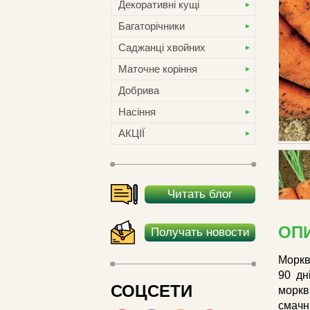
Декоративні кущі
Багаторічники
Саджанці хвойних
Маточне коріння
Добрива
Насіння
АКЦІЇ
Читать блог
ОП
Получать новости
Моркв
90 дн
СОЦСЕТИ
моркв
смачні