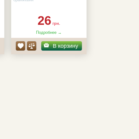
8
к-ть насінин в пакеті:
15 г
26
грн.
Подробнее →
В корзину