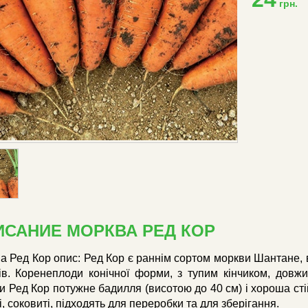
грн.
ИСАНИЕ МОРКВА РЕД КОР
а Ред Кор опис: Ред Кор є раннім сортом моркви Шантане, 
ів. Коренеплоди конічної форми, з тупим кінчиком, довжи
и Ред Кор потужне бадилля (висотою до 40 см) і хороша сті
, соковиті, підходять для переробки та для зберігання.