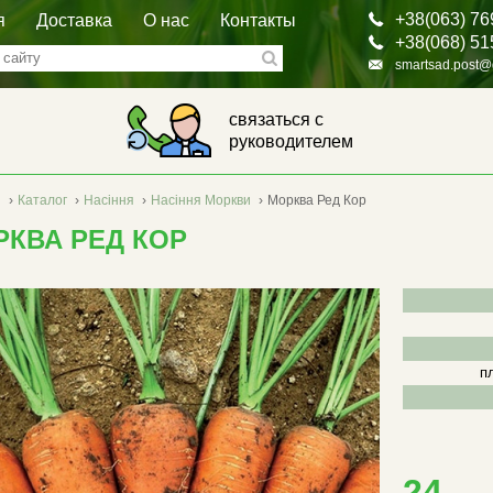
+38(063) 76
я
Доставка
О нас
Контакты
+38(068) 51
smartsad.post@
связаться с
руководителем
я
›
Каталог
›
Насіння
›
Насіння Моркви
›
Морква Ред Кор
РКВА РЕД КОР
п
24