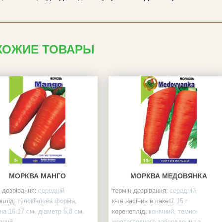
ХОЖИЕ ТОВАРЫ
МОРКВА МАНГО
МОРКВА МЕДОВЯНКА
 дозрівання:
середній
термін дозрівання:
середній
плід:
тупокінцева форма,
к-ть насінин в пакеті:
15 г
а 16-17 см, діаметр 5,8 см,
коренеплід:
конічний, темно-
евий
жовтогарячого забарвлення з