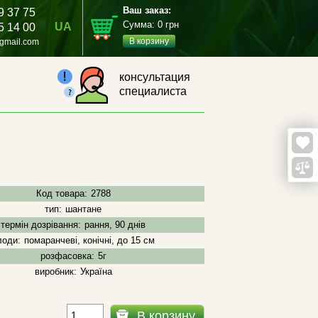
Ваш заказ:
9 37 75
Сумма:
0
грн
UA
5 14 00
В корзину
gmail.com
консультация
специалиста
Код товара:
2788
тип:
шантане
термін дозрівання:
рання, 90 днів
лоди:
помаранчеві, конічні, до 15 см
розфасовка:
5г
виробник:
Україна
В корзину