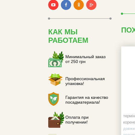
ПО
КАК МЫ
РАБОТАЕМ
Минимальный заказ
от 250 грн
Профессиональная
упаковка!
Гарантия на качество
посадматериала!
термін
Оплата при
получении!
корене
довжин
оранж