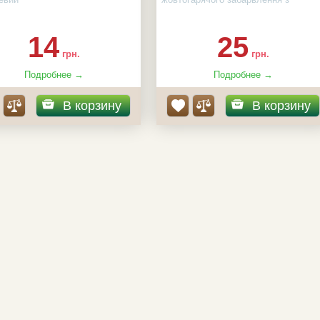
асінин в пакеті:
5 г
гладкою поверхнею, довжиною 16-1
см, масою 220-250 г
14
25
грн.
грн.
Подробнее →
Подробнее →
В корзину
В корзину