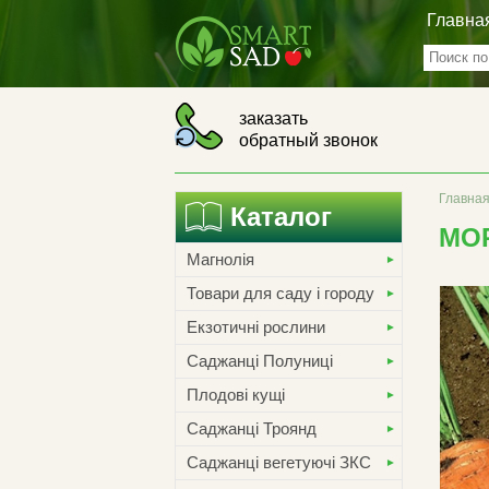
Главна
заказать
обратный звонок
Главна
Каталог
МО
Магнолія
Товари для саду і городу
Екзотичні рослини
Саджанці Полуниці
Плодові кущі
Саджанці Троянд
Саджанці вегетуючі ЗКС