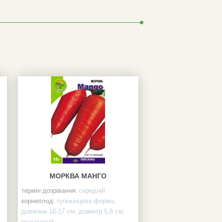
МОРКВА МАНГО
термін дозрівання:
середній
корнеплод:
тупокінцева форма,
довжина 16-17 см, діаметр 5,8 см,
оранжевий