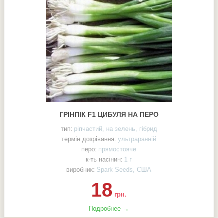
ГРІНПІК F1 ЦИБУЛЯ НА ПЕРО
тип:
ріпчастий, на зелень, гібрид
термін дозрівання:
ультраранній
перо:
прямостояче
к-ть насінин:
1 г
виробник:
Spark Seeds, США
18
грн.
Подробнее →