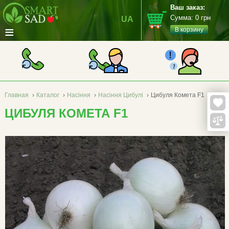
Ваш заказ:
Сумма:
0
грн
UA
≡
В корзину
Главная
›
Каталог
›
Насіння
›
Насіння Цибулі
›
Цибуля Комета F1
ЦИБУЛЯ КОМЕТА F1