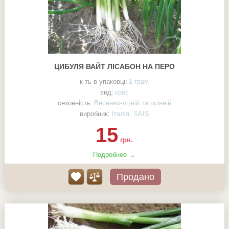
ЦИБУЛЯ ВАЙТ ЛІСАБОН НА ПЕРО
к-ть в упаковці:
1 грам
вид:
крос
сезонність:
Весняно-літній та осінній
виробник:
Італія, SAIS
15
грн.
Подробнее →
Продано