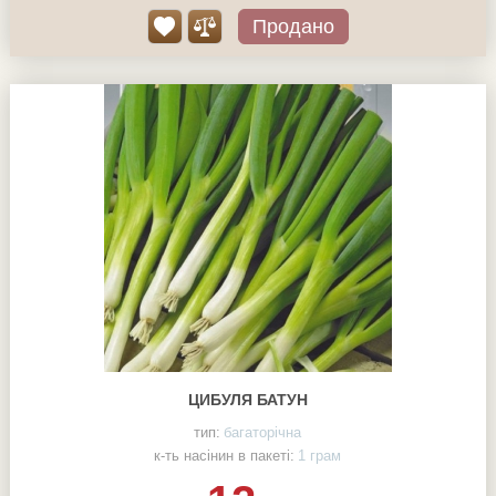
Продано
ЦИБУЛЯ БАТУН
тип:
багаторічна
к-ть насінин в пакеті:
1 грам