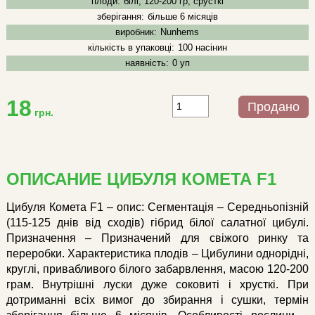
плоди:
білі, 120-200 гр, срусткі
зберігання:
більше 6 місяців
виробник:
Nunhems
кількість в упаковці:
100 насінин
наявність:
0 уп
18
Продано
грн.
ОПИСАНИЕ ЦИБУЛЯ КОМЕТА F1
Цибуля Комета F1 – опис: Сегментація – Середньопізній
(115-125 днів від сходів) гібрид білої салатної цибулі.
Призначення – Призначений для свіжого ринку та
переробки. Характеристика плодів – Цибулини однорідні,
круглі, привабливого білого забарвлення, масою 120-200
грам. Внутрішні луски дуже соковиті і хрусткі. При
дотриманні всіх вимог до збирання і сушки, термін