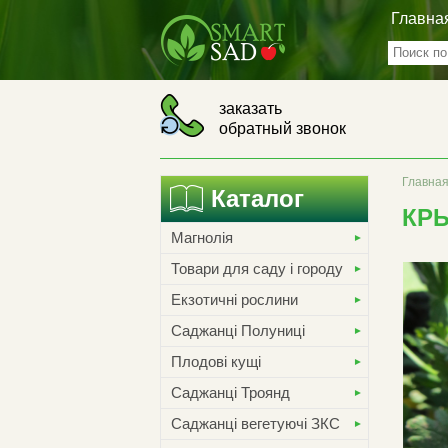
Главна
заказать
обратный звонок
Главна
Каталог
КР
Магнолія
Товари для саду і городу
Екзотичні рослини
Саджанці Полуниці
Плодові кущі
Саджанці Троянд
Саджанці вегетуючі ЗКС