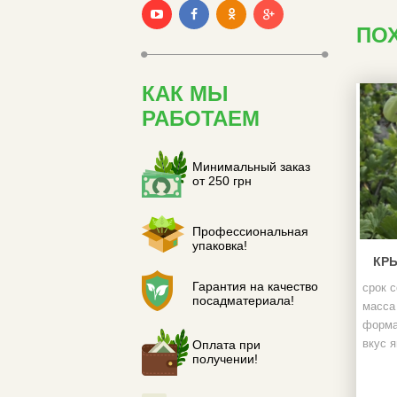
ПО
КАК МЫ
РАБОТАЕМ
Минимальный заказ
от 250 грн
Профессиональная
упаковка!
КР
Гарантия на качество
срок с
посадматериала!
масса 
форма
вкус я
Оплата при
получении!
цвет я
побеги