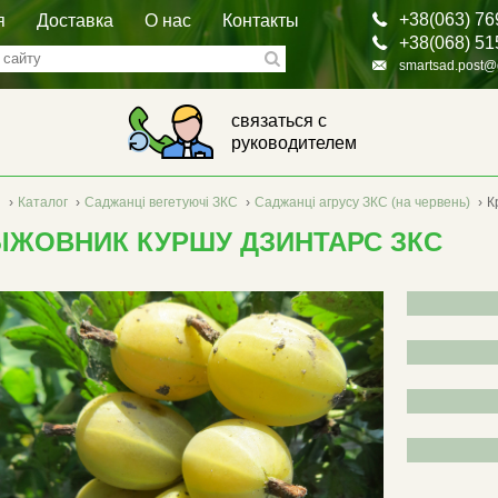
+38(063) 76
я
Доставка
О нас
Контакты
+38(068) 51
smartsad.post@
связаться с
руководителем
я
›
Каталог
›
Саджанці вегетуючі ЗКС
›
Саджанці агрусу ЗКС (на червень)
›
К
ЫЖОВНИК КУРШУ ДЗИНТАРС ЗКС