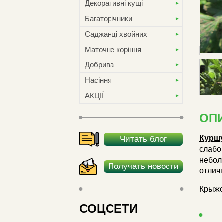
Декоративні кущі
Багаторічники
Саджанці хвойних
Маточне коріння
Добрива
Насіння
АКЦІЇ
ОП
Курш
Читать блог
слабо
небол
Получать новости
отлич
Крыжо
СОЦСЕТИ