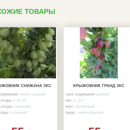
ХОЖИЕ ТОВАРЫ
ЫЖОВНИК СНИЖАНА ЗКС
КРЫЖОВНИК ГРАНД ЗКС
озревания:
очень поздний
срок созревания:
ранний
ягоды, г:
до 10
вес, г:
до 7
 ягоды:
овальная
вкус:
десертный
годы:
отличный
окрас:
темно-красный
годы:
зеленый
форма:
округлая
:
прямые, бесшипные
урожайность:
более 6 кг/куст