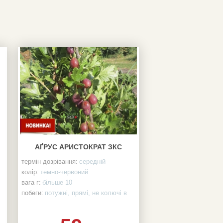
АҐРУС АРИСТОКРАТ ЗКС
термін дозрівання:
середній
колір:
темно-червоний
вага г:
більше 10
побеги:
потужні, прямі, не колючі в
зоні плодоношення
тип куща:
средньорослий