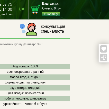
Ваш заказ:
9 37 75
Сумма:
0
грн
UA
5 14 00
В корзину
gmail.com
консультация
специалиста
рыжовник Куршу Дзинтарс ЗКС
Код товара:
1389
срок созревания:
ранний
масса ягоды, г:
до 8
форма ягоды:
каплевидная
вкус ягоды:
сладкий
цвет ягоды:
ярко-желтый
побеги:
мощные, шиповатые
урожайность:
более 6 кг/куст