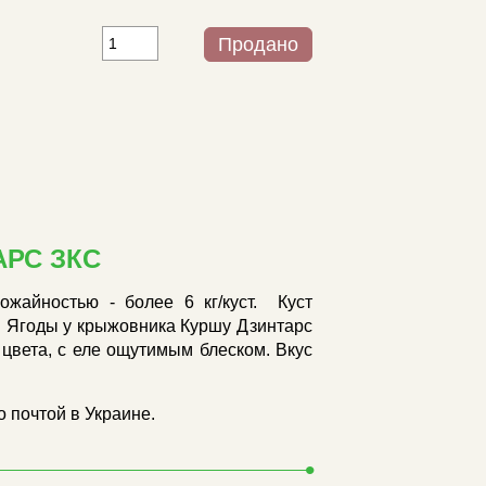
Продано
РС ЗКС
жайностью - более 6 кг/куст. Куст
 Ягоды у крыжовника Куршу Дзинтарс
вета, с еле ощутимым блеском. Вкус
 почтой в Украине.