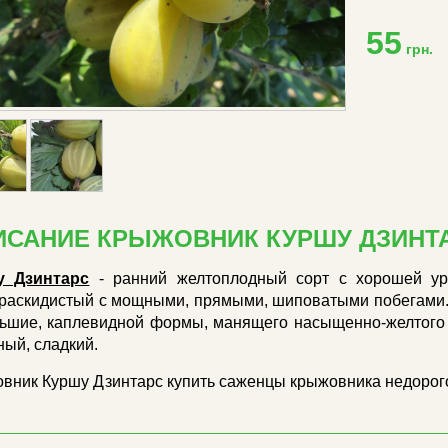
55
грн.
ИСАНИЕ КРЫЖОВНИК КУРШУ ДЗИНТА
у Дзинтарс
- ранний желтоплодный сорт с хорошей уро
раскидистый с мощными, прямыми, шиповатыми побегами.
ьшие, каплевидной формы, манящего насыщенно-желтого ц
ный, сладкий.
вник Куршу Дзинтарс купить саженцы крыжовника недорого