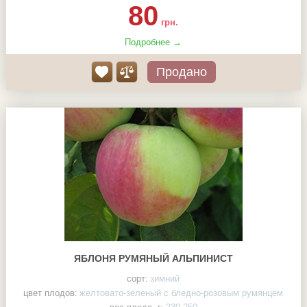
80
грн.
Подробнее →
Продано
ЯБЛОНЯ РУМЯНЫЙ АЛЬПИНИСТ
сорт:
зимний
цвет плодов:
желтовато-зеленый с бледно-розовым румянцем