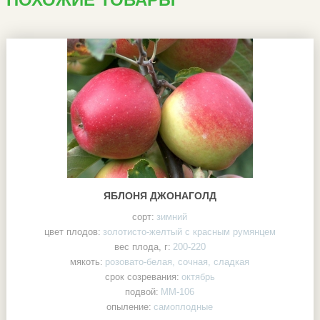
ЯБЛОНЯ ДЖОНАГОЛД
сорт:
зимний
цвет плодов:
золотисто-желтый с красным румянцем
вес плода, г:
200-220
мякоть:
розовато-белая, сочная, сладкая
срок созревания:
октябрь
подвой:
ММ-106
опыление:
самоплодные