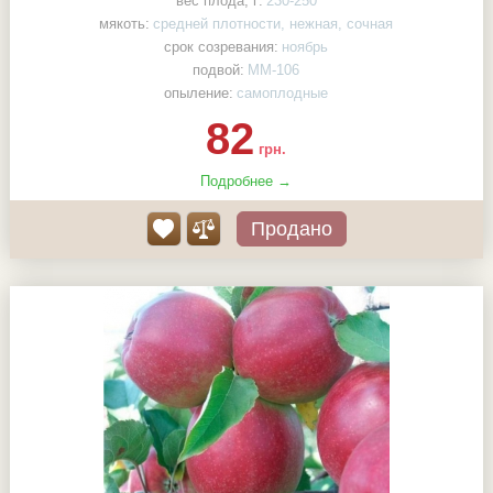
вес плода, г:
230-250
мякоть:
средней плотности, нежная, сочная
срок созревания:
ноябрь
подвой:
ММ-106
опыление:
самоплодные
82
грн.
Подробнее →
Продано