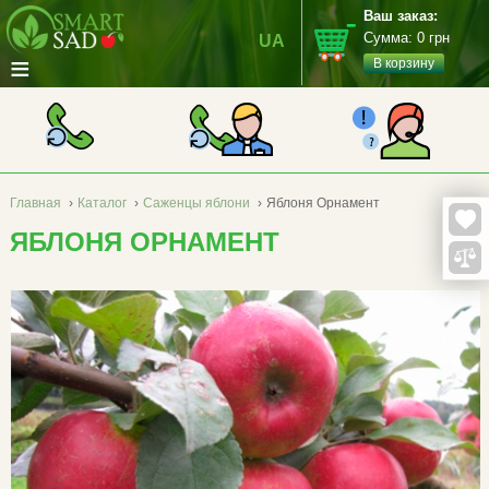
Ваш заказ:
Сумма:
0
грн
UA
≡
В корзину
Главная
›
Каталог
›
Саженцы яблони
›
Яблоня Орнамент
ЯБЛОНЯ ОРНАМЕНТ