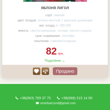
ЯБЛОНЯ ЛИГОЛ
сорт:
зимний
цвет плодов:
зелено-желтый с красным румянцем
вес плода, г:
180-200
мякоть:
светло-кремовая, сочная, кисло-сладкая
срок созревания:
сентябрь
опыление:
самобесплодные
82
грн.
Подробнее →
Продано
+38(063) 769 37 75
+38(068) 515 14 00
smartsad.post@gmail.com