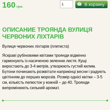
160
В корзину
грн.
ОПИСАНИЕ ТРОЯНДА ВУЛИЦЯ
ЧЕРВОНИХ ЛІХТАРІВ
Вулиця червоних ліхтарів (плетиста)
Яскраві рубіновими квітами троянди відмінно
гармонують із насиченою зеленню листя. Кущі
виростають до 3-4 метрів, утворюють густий килим.
Бутони починають розквітати наприкінці весни і радують
цвітінням до перших морозів. Розмір однієї квітки – 3-5
см, кількість пелюсток у кожній – до 40. Троянди
випромінюють сильний аромат.