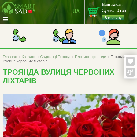
Ваш заказ:
Сумма:
0
грн
UA
≡
В корзину
Главная
›
Каталог
›
Саджанці Троянд
›
Плетисті троянди
›
Троянда
Вулиця червоних ліхтарів
ТРОЯНДА ВУЛИЦЯ ЧЕРВОНИХ
ЛІХТАРІВ