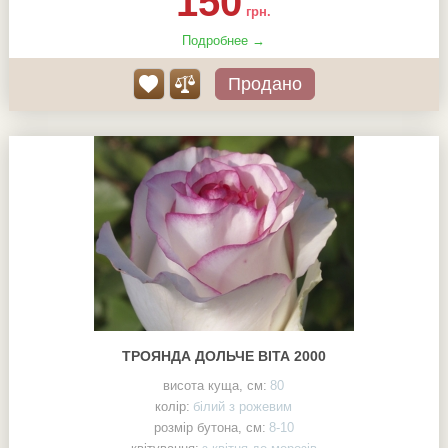
150
грн.
Подробнее →
Продано
ТРОЯНДА ДОЛЬЧЕ ВІТА 2000
висота куща, см:
80
колір:
білий з рожевим
розмір бутона, см:
8-10