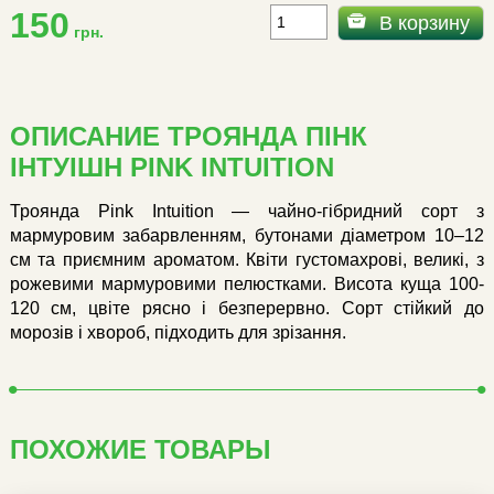
150
В корзину
грн.
ОПИСАНИЕ ТРОЯНДА ПІНК
ІНТУІШН PINK INTUITION
Троянда Pink Intuition — чайно-гібридний сорт з
мармуровим забарвленням, бутонами діаметром 10–12
см та приємним ароматом. Квіти густомахрові, великі, з
рожевими мармуровими пелюстками. Висота куща 100-
120 см, цвіте рясно і безперервно. Сорт стійкий до
морозів і хвороб, підходить для зрізання.
ПОХОЖИЕ ТОВАРЫ