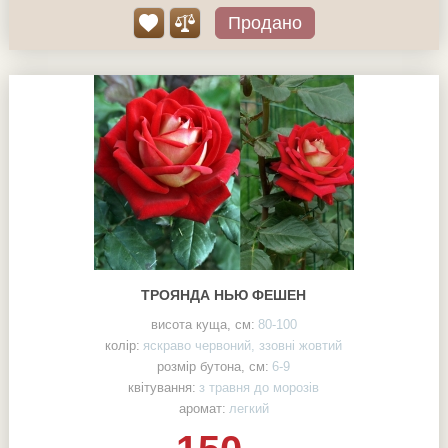
Продано
ТРОЯНДА НЬЮ ФЕШЕН
висота куща, см:
80-100
колір:
яскраво червоний, ззовні жовтий
розмір бутона, см:
6-9
квітування:
з травня до морозів
аромат:
легкий