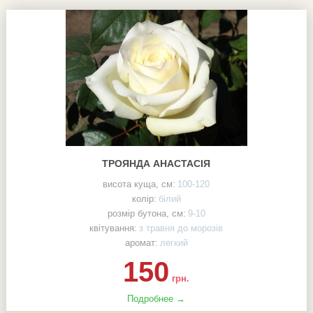
ТРОЯНДА АНАСТАСІЯ
висота куща, см:
100-120
колір:
білий
розмір бутона, см:
9-10
квітування:
з травня до морозів
аромат:
легкий
150
грн.
Подробнее →