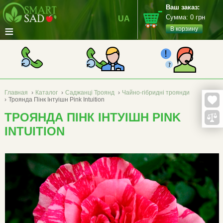
Ваш заказ:
Сумма:
0
грн
UA
≡
В корзину
Главная
›
Каталог
›
Саджанці Троянд
›
Чайно-гібридні троянди
›
Троянда Пінк Інтуішн Pink Intuition
ТРОЯНДА ПІНК ІНТУІШН PINK
INTUITION