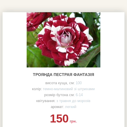
ТРОЯНДА ПЕСТРАЯ ФАНТАЗІЯ
висота куща, см:
100
колір:
темно-малиновий зі штрихами
розмір бутона см:
6-14
квітування:
з травня до морозів
аромат:
легкий
150
грн.