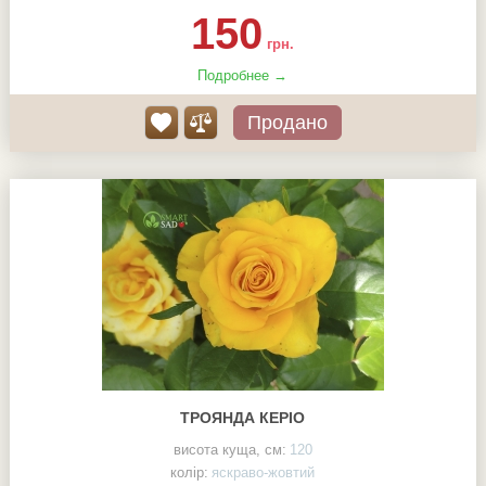
150
грн.
Подробнее →
Продано
ТРОЯНДА КЕРІО
висота куща, см:
120
колір:
яскраво-жовтий