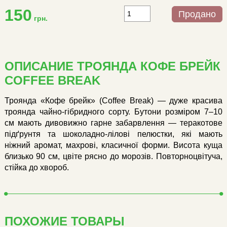
150
Продано
грн.
ОПИСАНИЕ ТРОЯНДА КОФЕ БРЕЙК
COFFEE BREAK
Троянда «Кофе брейк» (Coffee Break) — дуже красива
троянда чайно-гібридного сорту. Бутони розміром 7–10
см мають дивовижно гарне забарвлення — теракотове
підґрунтя та шоколадно-лілові пелюстки, які мають
ніжний аромат, махрові, класичної форми. Висота куща
близько 90 см, цвіте рясно до морозів. Повторноцвітуча,
стійка до хвороб.
ПОХОЖИЕ ТОВАРЫ