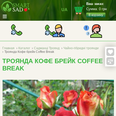
Ваш заказ:
Сумма:
0
грн
UA
≡
В корзину
Главная
›
Каталог
›
Саджанці Троянд
›
Чайно-гібридні троянди
›
Троянда Кофе брейк Coffee Break
ТРОЯНДА КОФЕ БРЕЙК COFFEE
BREAK