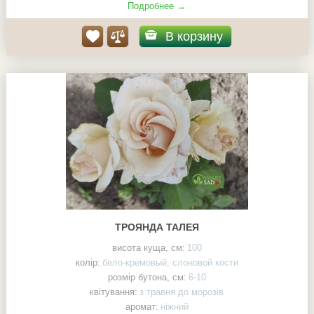
Подробнее →
В корзину
ТРОЯНДА ТАЛЕЯ
висота куща, см:
100
колір:
бело-кремовый, слоновой кости
розмір бутона, см:
6-10
квітування:
з травня до морозів
аромат:
ніжний