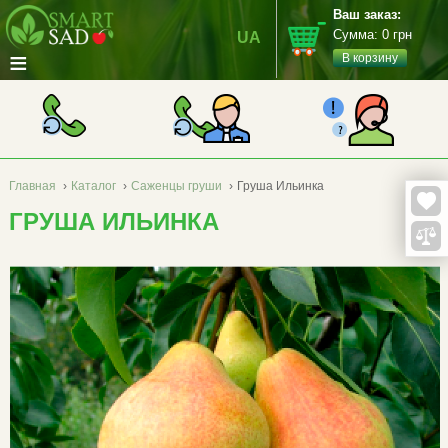
Ваш заказ:
Сумма:
0
грн
UA
≡
В корзину
Главная
›
Каталог
›
Саженцы груши
›
Груша Ильинка
ГРУША ИЛЬИНКА