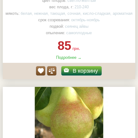
цвет плодов:
светло-желтый
вес плода, г:
210-240
мякоть:
белая, нежная, тающая, сочная, кисло-сладкая, ароматная
срок созревания:
октябрь-ноябрь
подвой:
сеянец айвы
опыление:
самоплодные
85
грн.
Подробнее →
В корзину