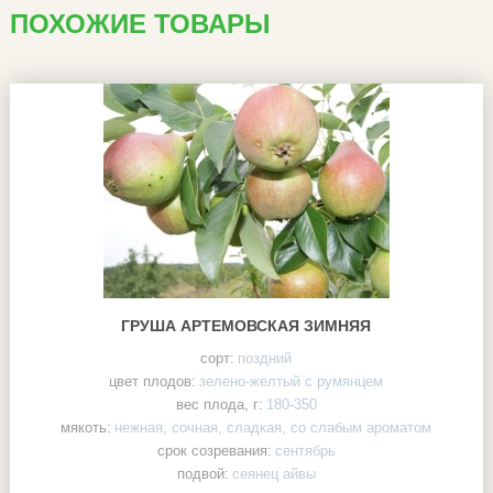
ПОХОЖИЕ ТОВАРЫ
ГРУША АРТЕМОВСКАЯ ЗИМНЯЯ
сорт:
поздний
цвет плодов:
зелено-желтый с румянцем
вес плода, г:
180-350
мякоть:
нежная, сочная, сладкая, со слабым ароматом
срок созревания:
сентябрь
подвой:
сеянец айвы