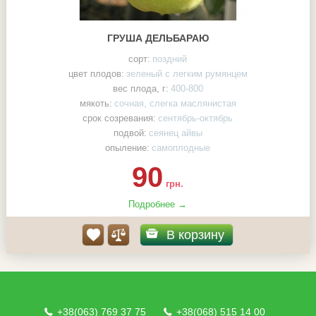
ГРУША ДЕЛЬБАРАЮ
сорт:
поздний
цвет плодов:
зеленый с легким румянцем
вес плода, г:
400-800
мякоть:
сочная, слегка маслянистая
срок созревания:
сентябрь-октябрь
подвой:
сеянец айвы
опыление:
самоплодные
90
грн.
Подробнее →
В корзину
+38(063) 769 37 75
+38(068) 515 14 00