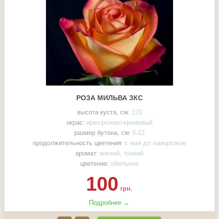
РОЗА МИЛЬВА ЗКС
высота куста, см:
120
окрас:
ярко-розово-кремовый
размер бутона, см:
6-12
продолжительность цветения:
с мая до заморозков
аромат:
мягкий, тонкий
цветение:
обильное
100
грн.
Подробнее →