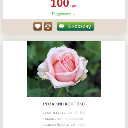
100
грн.
Подробнее →
В корзину
РОЗА КИН КОНГ ЗКС
высота куста, см:
80-100
окрас:
нежно-розовый
размер бутона, см:
6-10