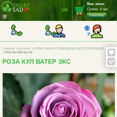
Ваш заказ:
Сумма:
0
грн
UA
≡
В корзину
Главная
›
Каталог
›
РОЗЫ ЧАЙНО-ГИБРИДНЫЕ ВЕГЕТИРУЮЩИЕ
›
Роза Кул Ватер зкс
РОЗА КУЛ ВАТЕР ЗКС