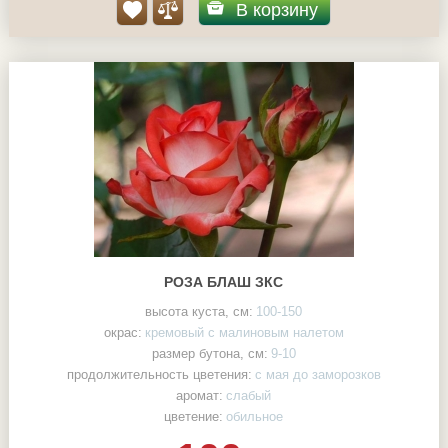
В корзину
РОЗА БЛАШ ЗКС
высота куста, см:
100-150
окрас:
кремовый с малиновым налетом
размер бутона, см:
9-10
продолжительность цветения:
с мая до заморозков
аромат:
слабый
цветение:
обильное