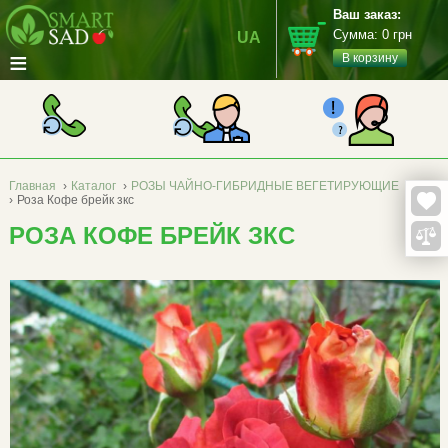
Ваш заказ:
Сумма:
0
грн
UA
≡
В корзину
Главная
›
Каталог
›
РОЗЫ ЧАЙНО-ГИБРИДНЫЕ ВЕГЕТИРУЮЩИЕ
›
Роза Кофе брейк зкс
РОЗА КОФЕ БРЕЙК ЗКС