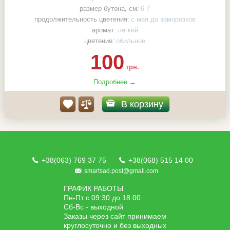
размер бутона, см:
6-7
продолжительность цветения:
с мая до заморозков
аромат:
легкий
цветение:
обильное
100
грн.
Подробнее →
В корзину
+38(063) 769 37 75
+38(068) 515 14 00
smartsad.post@gmail.com
ГРАФИК РАБОТЫ
Пн-Пт с 09:30 до 18:00
Сб-Вс - выходной
Заказы через сайт принимаем
круглосуточно и без выходных