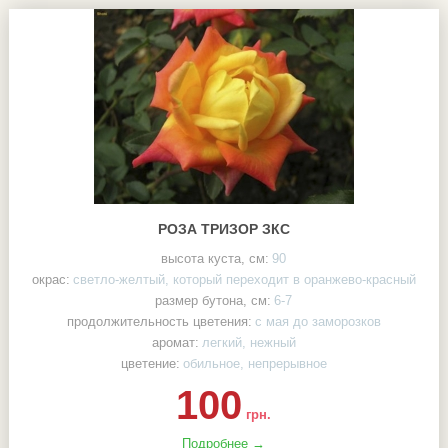
РОЗА ТРИЗОР ЗКС
высота куста, см:
90
окрас:
светло-желтый, который переходит в оранжево-красный
размер бутона, см:
6-7
продолжительность цветения:
с мая до заморозков
аромат:
легкий, нежный
цветение:
обильное, непрерывное
100
грн.
Подробнее →