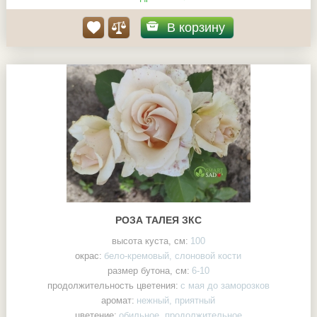
В корзину
РОЗА ТАЛЕЯ ЗКС
высота куста, см:
100
окрас:
бело-кремовый, слоновой кости
размер бутона, см:
6-10
продолжительность цветения:
с мая до заморозков
аромат:
нежный, приятный
цветение:
обильное, продолжительное