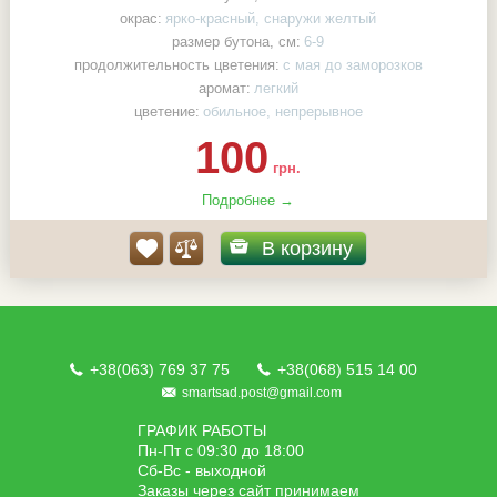
окрас:
ярко-красный, снаружи желтый
размер бутона, см:
6-9
продолжительность цветения:
с мая до заморозков
аромат:
легкий
цветение:
обильное, непрерывное
100
грн.
Подробнее →
В корзину
+38(063) 769 37 75
+38(068) 515 14 00
smartsad.post@gmail.com
ГРАФИК РАБОТЫ
Пн-Пт с 09:30 до 18:00
Сб-Вс - выходной
Заказы через сайт принимаем