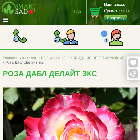
Ваш заказ:
Сумма:
0
грн
UA
≡
В корзину
Главная
›
Каталог
›
РОЗЫ ЧАЙНО-ГИБРИДНЫЕ ВЕГЕТИРУЮЩИЕ
›
Роза Дабл Делайт зкс
РОЗА ДАБЛ ДЕЛАЙТ ЗКС