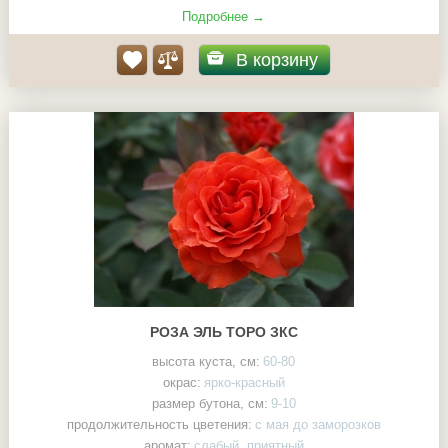
Подробнее →
В корзину
РОЗА ЭЛЬ ТОРО ЗКС
высота куста, см:
60-80
окрас:
ярко-красный
размер бутона, см:
9-10
продолжительность цветения:
с мая до заморозков
аромат:
слабый, приятный