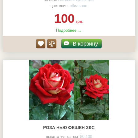
цветение:
обильное
100
грн.
Подробнее →
В корзину
РОЗА НЬЮ ФЕШЕН ЗКС
высота куста, см:
80-100