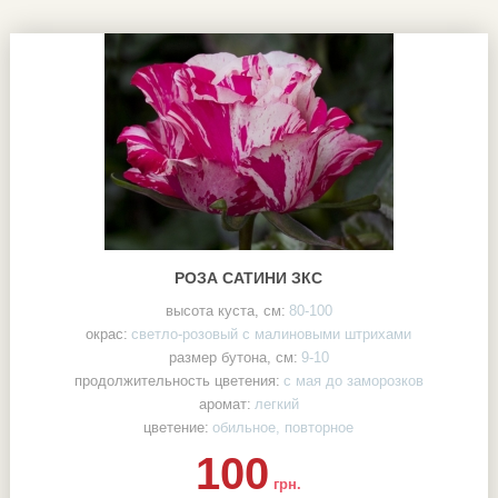
РОЗА САТИНИ ЗКС
высота куста, см:
80-100
окрас:
светло-розовый с малиновыми штрихами
размер бутона, см:
9-10
продолжительность цветения:
с мая до заморозков
аромат:
легкий
цветение:
обильное, повторное
100
грн.