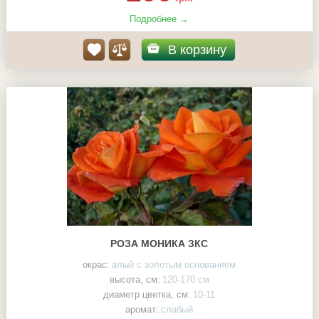
Подробнее →
В корзину
РОЗА МОНИКА ЗКС
окрас:
алый с золотым основанием
высота, см:
120-170 см
диаметр цветка, см:
10-11
аромат:
слабый