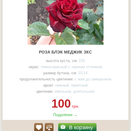
РОЗА БЛЭК МЕДЖИК ЗКС
высота куста, см:
150
окрас:
темно-красный с черным оттенком
размер бутона, см:
10-14
продолжительность цветения:
с мая до заморозков
ароат:
нежный, приятный
цветение:
обильное, длительное
100
грн.
Подробнее →
В корзину