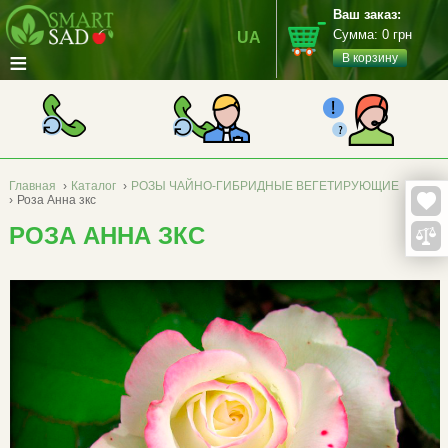
Ваш заказ:
Сумма:
0
грн
UA
≡
В корзину
Главная
›
Каталог
›
РОЗЫ ЧАЙНО-ГИБРИДНЫЕ ВЕГЕТИРУЮЩИЕ
›
Роза Анна зкс
РОЗА АННА ЗКС