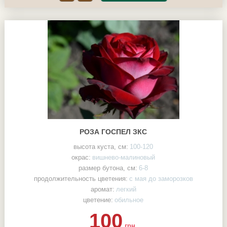
РОЗА ГОСПЕЛ ЗКС
высота куста, см:
100-120
окрас:
вишнево-малиновый
размер бутона, см:
6-8
продолжительность цветения:
с мая до заморозков
аромат:
легкий
цветение:
обильное
100
грн.