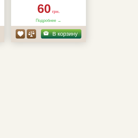
коренева:
відкрита, гідрогель
60
грн.
Подробнее →
В корзину