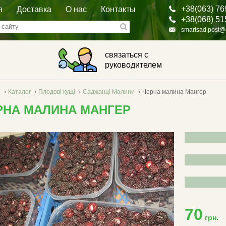
+38(063) 76
я
Доставка
О нас
Контакты
+38(068) 51
smartsad.post@
связаться с
руководителем
я
›
Каталог
›
Плодові кущі
›
Саджанці Малини
›
Чорна малина Мангер
РНА МАЛИНА МАНГЕР
70
грн.