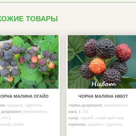
ХОЖИЕ ТОВАРЫ
ЧОРНА МАЛИНА ОГАЙО
ЧОРНА МАЛИНА НІВОТ
ева:
відкрита, гідрогель
термін дозрівання:
ремонтантна
 дозрівання:
ремонтантна
вага, г:
3-4
:
4-4,5
колір:
чорний, сизий наліт має
чоний, сизий
коренева:
відкрита, гідрогель
солодка, кістянки малі