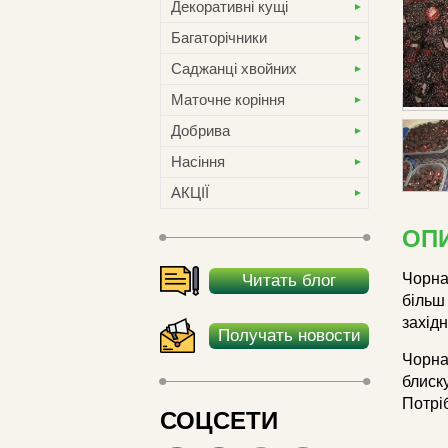
Декоративні кущі
Багаторічники
Саджанці хвойних
Маточне коріння
Добрива
Насіння
АКЦІЇ
ОП
Чорна
Читать блог
більш
захід
Получать новости
Чорна
блиск
Потрі
СОЦСЕТИ