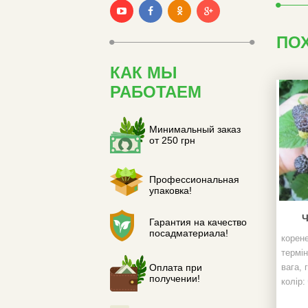
ПО
КАК МЫ
РАБОТАЕМ
Минимальный заказ
от 250 грн
Профессиональная
упаковка!
Гарантия на качество
посадматериала!
корен
термін
вага, г
Оплата при
получении!
колір:
смак: