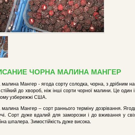
ИСАНИЕ ЧОРНА МАЛИНА МАНГЕР
 малина Мангер - ягода сорту солодка, чорна, з дрібним на
 стійкий до хвороб, ніж інші сорти чорної малини. Це один 
ному узбережжі США.
 малина Мангер – сорт раннього терміну дозрівання. Ягоди д
учі. Сорт дуже вдалий для заморозки і до вживання у свіж
бна шпалера. Зимостійкість дуже висока.