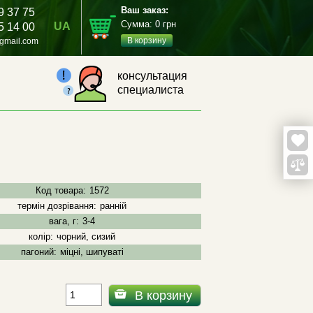
Ваш заказ:
9 37 75
Сумма:
0
грн
UA
5 14 00
В корзину
gmail.com
консультация
специалиста
Код товара:
1572
термін дозрівання:
ранній
вага, г:
3-4
колір:
чорний, сизий
пагоний:
міцні, шипуваті
В корзину