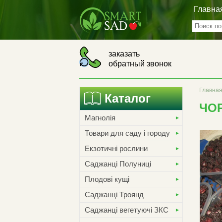
Главна
заказать
обратный звонок
Главна
Каталог
ЧО
Магнолія
Товари для саду і городу
Екзотичні рослини
Саджанці Полуниці
Плодові кущі
Саджанці Троянд
Саджанці вегетуючі ЗКС