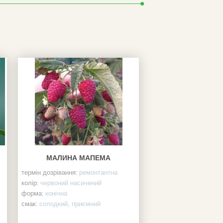
МАЛИНА МАПЕМА
термін дозрівання:
ремонтантна
колір:
червоний насичений
форма:
конічна
смак:
солодкий, приємний
пагони:
потужні, безшипні