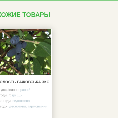
ХОЖИЕ ТОВАРЫ
ОЛОСТЬ БАЖОВСЬКА ЗКС
 дозрівання:
ранній
годи, г:
до 1,5
 ягоди:
видовжена
годи:
десертний, гармонійний
исокий, напіврозкидистий