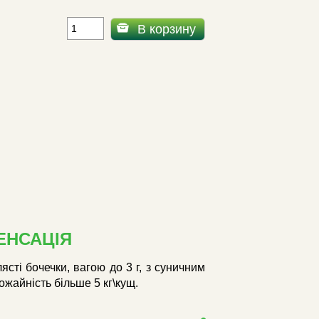
В корзину
ЕНСАЦІЯ
і бочечки, вагою до 3 г, з суничним
ожайність більше 5 кг\кущ.