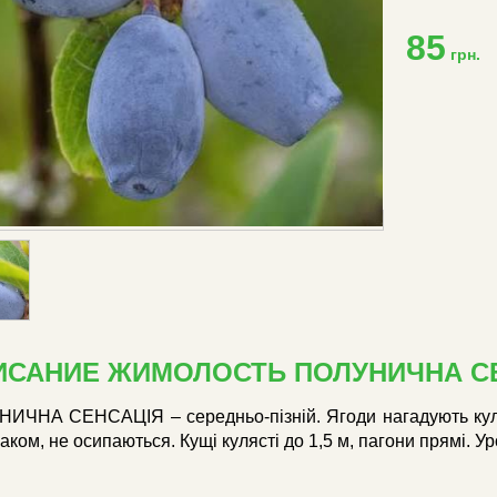
85
грн.
ИСАНИЕ ЖИМОЛОСТЬ ПОЛУНИЧНА С
ИЧНА СЕНСАЦІЯ – середньо-пізній. Ягоди нагадують куляст
ком, не осипаються. Кущі кулясті до 1,5 м, пагони прямі. Ур