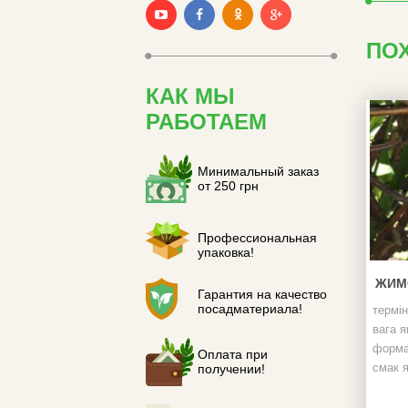
ПО
КАК МЫ
РАБОТАЕМ
Минимальный заказ
от 250 грн
Профессиональная
упаковка!
ЖИМ
Гарантия на качество
посадматериала!
термін
вага я
форма
Оплата при
смак я
получении!
кущ:
в