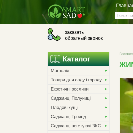
Главна
заказать
обратный звонок
Главна
Каталог
ЖИ
Магнолія
Товари для саду і городу
Екзотичні рослини
Саджанці Полуниці
Плодові кущі
Саджанці Троянд
Саджанці вегетуючі ЗКС