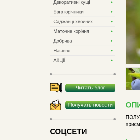
Декоративні кущі
Багаторічники
Саджанці хвойних
Маточне коріння
Добрива
Насіння
АКЦІЇ
Читать блог
ОП
Получать новости
ПОЛУН
присма
СОЦСЕТИ