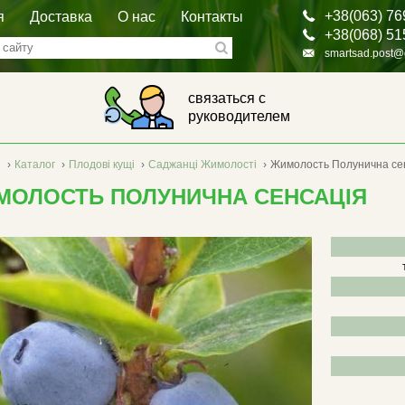
+38(063) 76
я
Доставка
О нас
Контакты
+38(068) 51
smartsad.post@
связаться с
руководителем
я
›
Каталог
›
Плодові кущі
›
Саджанці Жимолості
›
Жимолость Полунична се
МОЛОСТЬ ПОЛУНИЧНА СЕНСАЦІЯ