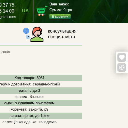
Ваш заказ:
9 37 75
Сумма:
0
грн
UA
5 14 00
В корзину
gmail.com
консультация
специалиста
нсація
Код товара:
3051
термін дозрівання:
середньо-пізній
вага, г:
до 3
форма:
бочечки
смак:
з суничним присмаком
коренева:
закрита, р9
пагони:
прямі, до 1,5 м
селекція канадська:
канадська