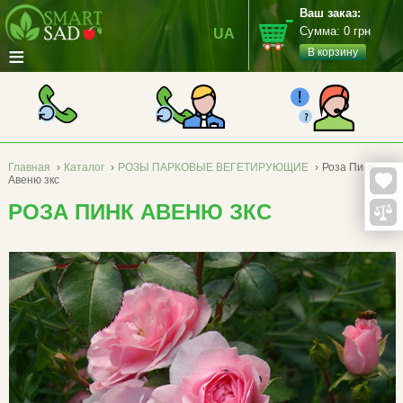
Ваш заказ:
Сумма:
0
грн
UA
≡
В корзину
Главная
›
Каталог
›
РОЗЫ ПАРКОВЫЕ ВЕГЕТИРУЮЩИЕ
›
Роза Пинк
Авеню зкс
РОЗА ПИНК АВЕНЮ ЗКС