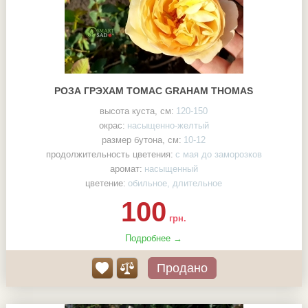
РОЗА ГРЭХАМ ТОМАС GRAHAM THOMAS
высота куста, см:
120-150
окрас:
насыщенно-желтый
размер бутона, см:
10-12
продолжительность цветения:
с мая до заморозков
аромат:
насыщенный
цветение:
обильное, длительное
100
грн.
Подробнее →
Продано