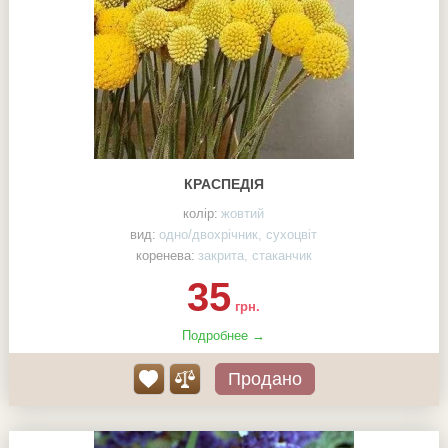
КРАСПЕДІЯ
колір:
жовтий
вид:
одно/двохрічник, сухоцвіт
коренева:
закрита, стаканчик
35
грн.
Подробнее →
Продано