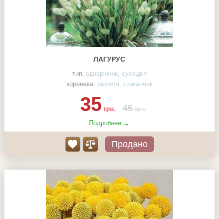
ЛАГУРУС
тип:
однорічник, сухоцвіт
коренева:
закрита, стаканчик
35
45
грн.
грн.
Подробнее →
Продано