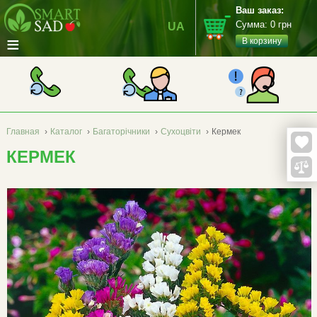
Ваш заказ:
Сумма:
0
грн
UA
≡
В корзину
Главная
›
Каталог
›
Багаторічники
›
Сухоцвіти
›
Кермек
КЕРМЕК