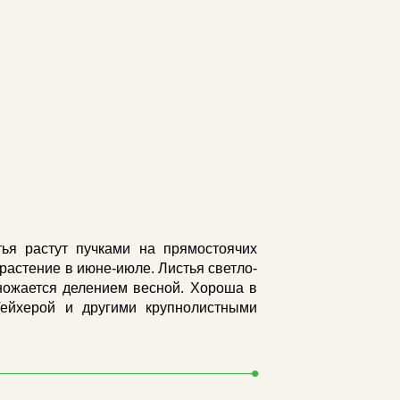
тья растут пучками на прямостоячих
т растение в июне-июле. Листья светло-
множается делением весной. Хороша в
Гейхерой и другими крупнолистными