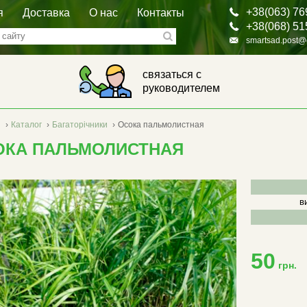
+38(063) 76
я
Доставка
О нас
Контакты
+38(068) 51
smartsad.post@
связаться с
руководителем
я
›
Каталог
›
Багаторічники
›
Осока пальмолистная
ОКА ПАЛЬМОЛИСТНАЯ
в
50
грн.