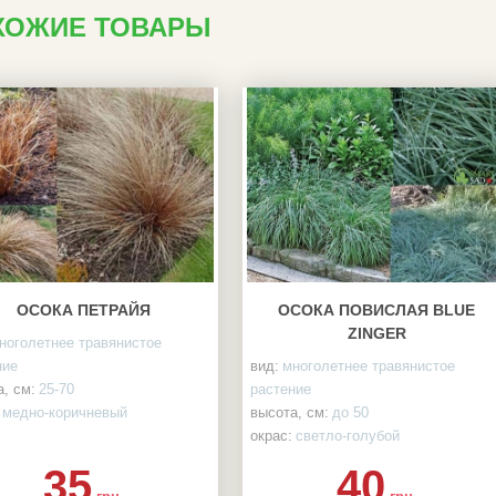
ХОЖИЕ ТОВАРЫ
ОСОКА ПЕТРАЙЯ
ОСОКА ПОВИСЛАЯ BLUE
ZINGER
ноголетнее травянистое
ние
вид:
многолетнее травянистое
, см:
25-70
растение
медно-коричневый
высота, см:
до 50
вая система:
ЗКС, р9
окрас:
светло-голубой
корневая система:
ЗКС, р9
35
40