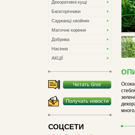
Декоративні кущі
Багаторічники
Саджанці хвойних
Маточне коріння
Добрива
Насіння
АКЦІЇ
ОП
Осока
Читать блог
стебл
зелен
Получать новости
декор
много
СОЦСЕТИ