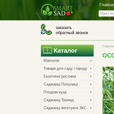
Главна
заказать
обратный звонок
Главна
Каталог
ОС
Магнолія
Товари для саду і городу
Екзотичні рослини
Саджанці Полуниці
Плодові кущі
Саджанці Троянд
Саджанці вегетуючі ЗКС