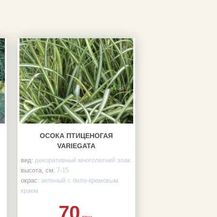
ОСОКА ПТИЦЕНОГАЯ
VARIEGATA
вид:
декоративный многолетний злак
высота, см:
7-15
окрас:
зеленый с бело-кремовым
краем
корневая система:
ЗКС, контейнер
70
1,5 л