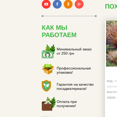
ПО
КАК МЫ
РАБОТАЕМ
Минимальный заказ
от 250 грн
Профессиональная
упаковка!
вид:
м
Гарантия на качество
расте
посадматериала!
высота
окрас:
Оплата при
корне
получении!