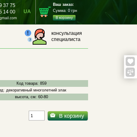
Ваш заказ:
9 37 75
Сумма:
0
грн
UA
5 14 00
В корзину
gmail.com
консультация
специалиста
Код товара:
859
ид:
декоративный многолетний злак
высота, см:
60-80
В корзину