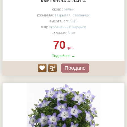
КАМПАНУЛА АТЛАНТА
окрас:
белый
корневая:
закрытая, стаканчик
высота, см:
5-15
вид:
укорененный черенок
наличие:
6 шт
70
грн.
Подробнее →
Продано