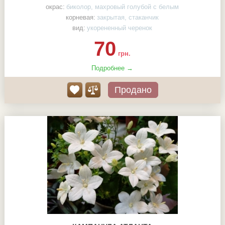
окрас:
биколор, махровый голубой с белым
корневая:
закрытая, стаканчик
вид:
укорененный черенок
70
грн.
Подробнее →
Продано