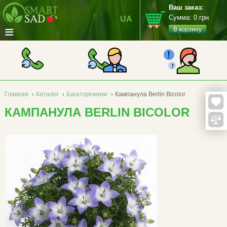
Ваш заказ:
Сумма:
0
грн
UA
≡
В корзину
Главная
›
Каталог
›
Багаторічники
›
Кампанула Berlin Bicolor
КАМПАНУЛА BERLIN BICOLOR