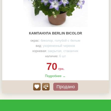
КАМПАНУЛА BERLIN BICOLOR
окрас:
биколор, голубой с белым
вид:
укорененный черенок
корневая:
закрытая, стаканчик
наличие:
6 шт
70
грн.
Подробнее →
Продано