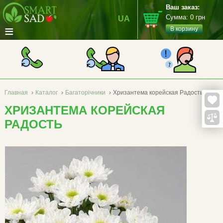
Ваш заказ:
Сумма:
0
грн
UA
≡
В корзину
Главная
›
Каталог
›
Багаторічники
›
Хризантема корейская Радость
ХРИЗАНТЕМА КОРЕЙСКАЯ
РАДОСТЬ