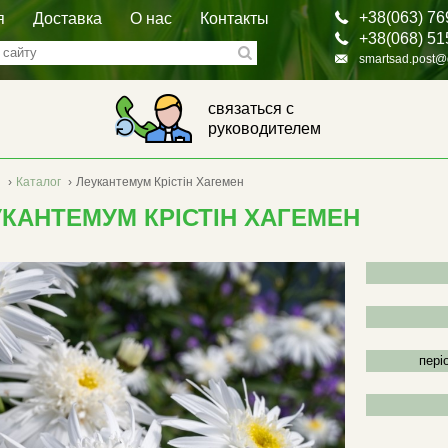
+38(063) 76
я
Доставка
О нас
Контакты
+38(068) 51
smartsad.post@
связаться с
руководителем
я
›
Каталог
›
Леукантемум Крістін Хагемен
КАНТЕМУМ КРІСТІН ХАГЕМЕН
періо