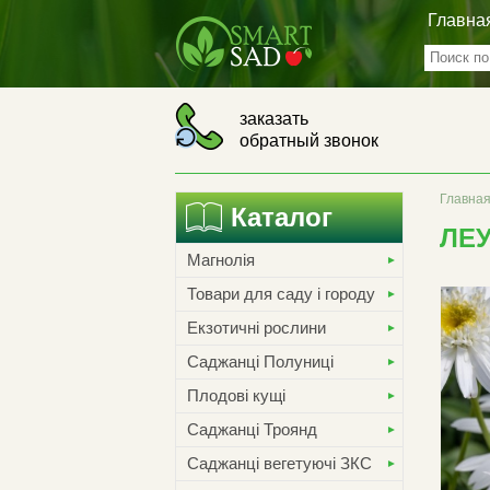
Главна
заказать
обратный звонок
Главна
Каталог
ЛЕУ
Магнолія
Товари для саду і городу
Екзотичні рослини
Саджанці Полуниці
Плодові кущі
Саджанці Троянд
Саджанці вегетуючі ЗКС