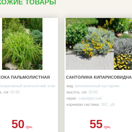
ХОЖИЕ ТОВАРЫ
СОКА ПАЛЬМОЛИСТНАЯ
САНТОЛИНА КИПАРИСОВИДНА
екоративный многолетний злак
вид:
вечнозеленый кустарник
, см:
60-80
высота, см:
30-60
окрас:
серебристый
корневая система:
ЗКС, р9
50
55
грн.
грн.