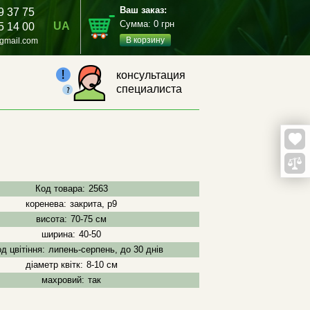
Ваш заказ:
9 37 75
Сумма:
0
грн
UA
5 14 00
В корзину
gmail.com
консультация
специалиста
Код товара:
2563
коренева:
закрита, р9
висота:
70-75 см
ширина:
40-50
д цвітіння:
липень-серпень, до 30 днів
діаметр квітк:
8-10 см
махровий:
так